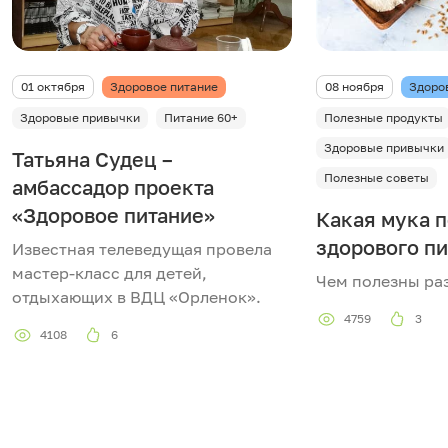
01 октября
Здоровое питание
08 ноября
Здоро
Здоровые привычки
Питание 60+
Полезные продукты
Здоровые привычки
Татьяна Судец –
Полезные советы
амбассадор проекта
«Здоровое питание»
Какая мука п
здорового п
Известная телеведущая провела
мастер-класс для детей,
Чем полезны ра
отдыхающих в ВДЦ «Орленок».
4759
3
4108
6