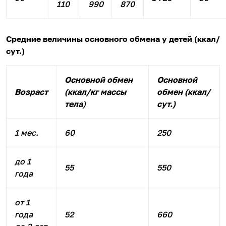
110
990
870
Средние величины основного обмена у детей (ккал/
сут.)
Основной обмен
Основной
Возраст
(ккал/кг массы
обмен (ккал/
тела
)
сут.)
1 мес.
60
250
до 1
55
550
года
от 1
года
52
660