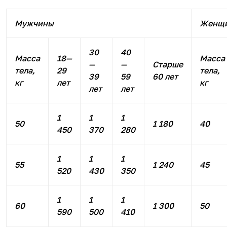
Мужчины
Женщ
30
40
Масса
18—
Масса
—
—
Старше
тела,
29
тела,
39
59
60 лет
кг
лет
кг
лет
лет
1
1
1
50
1 180
40
450
370
280
1
1
1
55
1 240
45
520
430
350
1
1
1
60
1 300
50
590
500
410