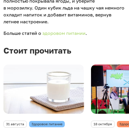
полностью покрывала ягоды, и уберите
в морозилку. Один кубик льда на чашку чая немного
охладит напиток и добавит витаминов, вернув
летнее настроение.
Больше статей о
здоровом питании
.
Стоит прочитать
31 августа
Здоровое питание
18 октября
Здоро