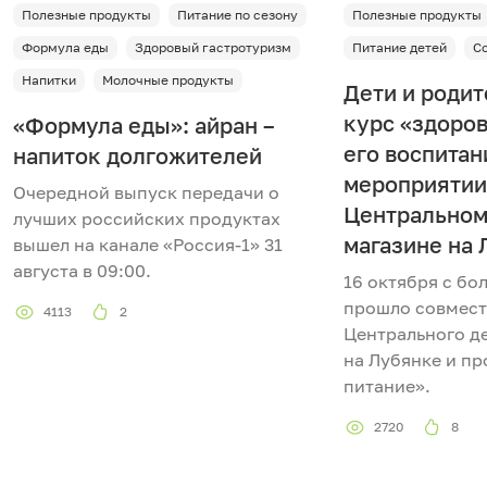
Полезные продукты
Питание по сезону
Полезные продукты
Формула еды
Здоровый гастротуризм
Питание детей
С
Напитки
Молочные продукты
Дети и роди
курс «здоров
«Формула еды»: айран –
его воспитан
напиток долгожителей
мероприятии
Очередной выпуск передачи о
Центральном
лучших российских продуктах
магазине на
вышел на канале «Россия-1» 31
августа в 09:00.
16 октября с б
прошло совмест
4113
2
Центрального д
на Лубянке и пр
питание».
2720
8