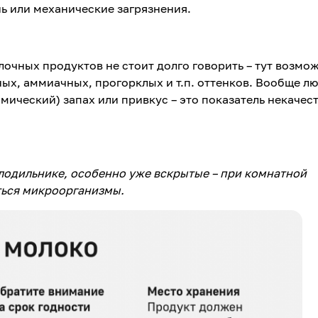
нь или механические загрязнения.
лочных продуктов не стоит долго говорить – тут возмо
ых, аммиачных, прогорклых и т.п. оттенков. Вообще л
мический) запах или привкус – это показатель некачес
лодильнике, особенно уже вскрытые – при комнатной
аться микроорганизмы.