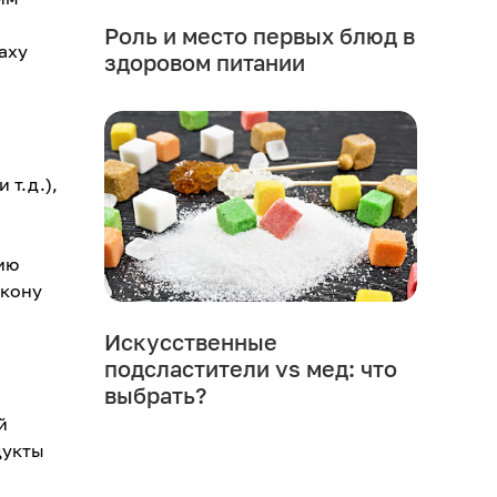
Роль и место первых блюд в
аху
здоровом питании
 т.д.),
ию
акону
Искусственные
подсластители vs мед: что
выбрать?
й
дукты