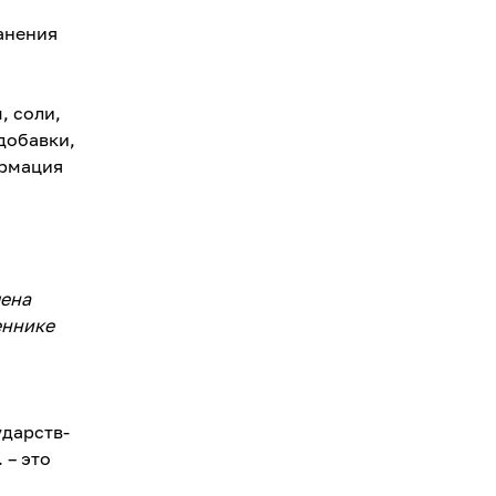
анения
, соли,
добавки,
ормация
лена
еннике
дарств-
 – это