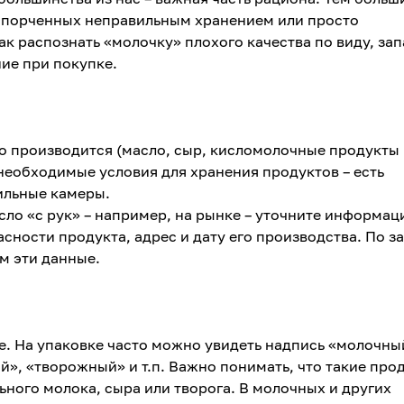
испорченных неправильным хранением или просто
ак распознать «молочку» плохого качества по виду, зап
ние при покупке.
го производится (масло, сыр, кисломолочные продукты и
 необходимые условия для хранения продуктов – есть
ильные камеры.
сло «с рук» – например, на рынке – уточните информац
сности продукта, адрес и дату его производства. По з
ам эти данные.
е. На упаковке часто можно увидеть надпись «молочны
й», «творожный» и т.п. Важно понимать, что такие про
ьного молока, сыра или творога. В молочных и других