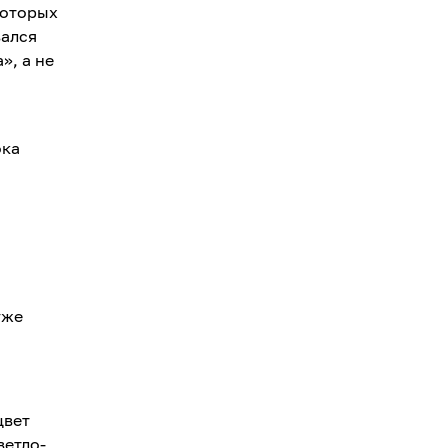
которых
вался
», а не
ока
уже
цвет
ветло-