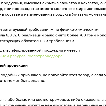
продукция, имеющая скрытые свойства и качество, о 
р, при производстве вместо молочного жира использо
 в составе и наименовании продукта (указано «сметана
ответствующей требованиям по физико-химическим
яла 6,8 %. С реализации было снято более 700 тонн мол
етствующих обязательным требованиям.
 фальсифицированной продукции имеется
ном ресурсе Роспотребнадзора
ной продукции
 подобных признаков, не покупайте этот товар, а если 
 это может быть опасно.
 – либо белые или светло-кремовые, либо окрашены в 
, клубничный йогурт — нежно-розовый, черничный — с