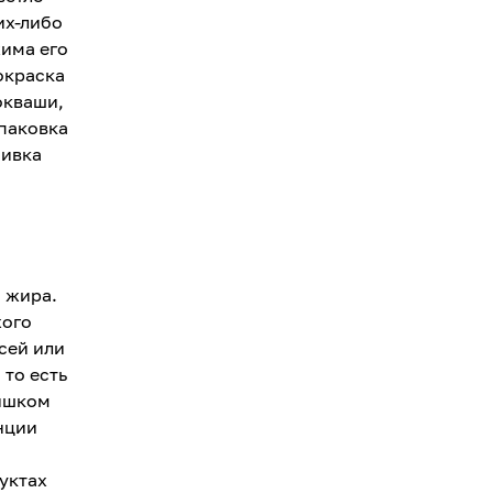
их-либо
има его
окраска
окваши,
упаковка
бивка
и жира.
хого
сей или
 то есть
лишком
нции
уктах