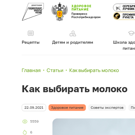
ЗДОРОВОЕ
СЕРЕБР
ЛУЧНИК
ПИТАНИЕ
Проверено
ПРЕМИЯ
Роспотребнадзором
РУНЕТА
Рецепты
Детям и родителям
Школа здо
пита
Главная
Статьи
Как выбирать молоко
Как выбирать молоко
22.09.2021
Здоровое питание
Советы экспертов
Пи
5559
6