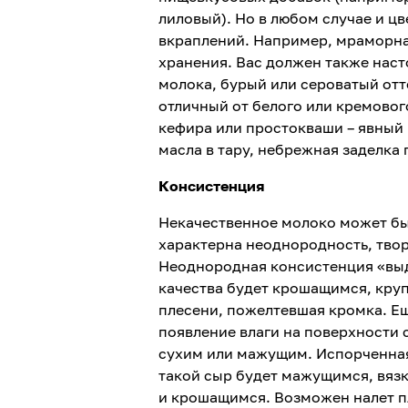
лиловый). Но в любом случае и ц
вкраплений. Например, мраморна
хранения. Вас должен также наст
молока, бурый или сероватый отт
отличный от белого или кремовог
кефира или простокваши – явный п
масла в тару, небрежная заделка 
Консистенция
Некачественное молоко может бы
характерна неоднородность, тво
Неоднородная консистенция «выд
качества будет крошащимся, кру
плесени, пожелтевшая кромка. Ещ
появление влаги на поверхности 
сухим или мажущим. Испорченная
такой сыр будет мажущимся, вяз
и крошащимся. Возможен налет п