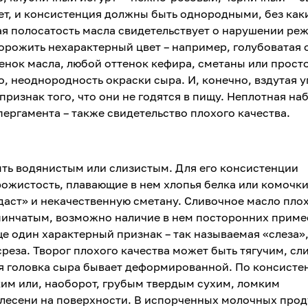
вет, и консистенция должны быть однородными, без как
я полосатость масла свидетельствует о нарушении реж
орожить нехарактерный цвет – например, голубоватая 
енок масла, любой оттенок кефира, сметаны или прост
о, неоднородность окраски сыра. И, конечно, вздутая 
ризнак того, что они не годятся в пищу. Неплотная на
пергамента – также свидетельство плохого качества.
ть водянистым или слизистым. Для его консистенции
рожистость, плавающие в нем хлопья белка или комочк
аст» и некачественную сметану. Сливочное масло пло
пинчатым, возможно наличие в нем посторонних приме
е один характерный признак – так называемая «слеза»,
среза. Творог плохого качества может быть тягучим, с
 головка сыра бывает деформированной. По консисте
ким или, наоборот, грубым твердым сухим, ломким
лесени на поверхности. В испорченных молочных прод