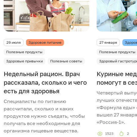
29 июля
Здоровое питание
27 января
Здоро
Полезные продукты
Полезные продукты
Здоровые привычки
Полезные советы
Здоровый гастротур
Недельный рацион. Врач
Куриные мед
рассказала, сколько и чего
помогут в се
есть для здоровья
Четвертый выпу
лучших отечест
Специалисты по питанию
«Формула еды» 
рассчитали, сколько и каких
вышел 27 января
продуктов нужно съедать, чтобы
«Россия-1».
получать все необходимые для
организма пищевые вещества.
1523
2