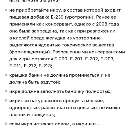
быть выбита изнутри;
не приобретайте икру, в состав которой входит
пищевая добавка Е-239 (уротропин). Ранее ее
применяли как консервант, однако с 2008 года
она была запрещена, так как при разложении
в кислой среде желудка из уротропина
выделяются ядовитые токсические вещества
(формальдегиды). Разрешенными консервантами
для икры остаются Е-200, Е-201, Е-202, Е-203,
Е-211, Е-212, Е-213;
крышка банки не должна проминаться и не
должна быть вздутой;
икра должна заполнять баночку полностью;
икринки натурального продукта мелкие,
однородные, рассыпчатые и цельные, не имеют
пленок и трещинок;
если икра истекает соком, а икринки –