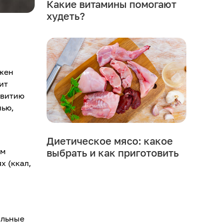
Какие витамины помогают
худеть?
ы
лжен
ит
звитию
нью,
Диетическое мясо: какое
ем
выбрать и как приготовить
х (ккал,
альные