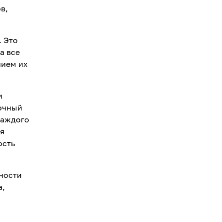
в,
. Это
а все
нием их
и
точный
каждого
ия
ость
ьности
а,