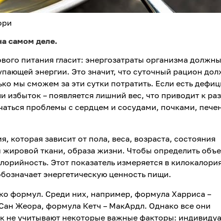
ори
на самом деле.
вого питания гласит: энергозатраты организма должн
упающей энергии. Это значит, что суточный рацион до
ько мы сможем за эти сутки потратить. Если есть дефиц
ли избыток – появляется лишний вес, что приводит к ра
чаться проблемы с сердцем и сосудами, почками, пече
, которая зависит от пола, веса, возраста, состояния
 жировой ткани, образа жизни. Чтобы определить объ
лорийность. Этот показатель измеряется в килокалория
 обозначает энергетическую ценность пищи.
ко формул. Среди них, например, формула Харриса –
Сан Жеора, формула Кетч – МакАрдл. Однако все они
ак не учитывают некоторые важные факторы: индивиду