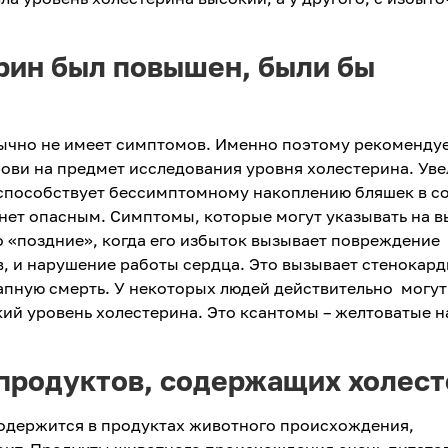
ерин был повышен, были бы
ычно не имеет симптомов. Именно поэтому рекоменду
ови на предмет исследования уровня холестерина. Ув
 способствует бессимптомному накоплению бляшек в с
танет опасным. Симптомы, которые могут указывать на 
о «поздние», когда его избыток вызывает повреждение
, и нарушение работы сердца. Это вызывает стенокард
апную смерть. У некоторых людей действительно могут
ий уровень холестерина. Это ксантомы – желтоватые 
 продуктов, содержащих холес
содержится в продуктах животного происхождения,