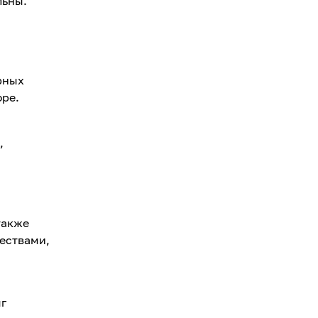
льны.
рных
юре.
,
также
ествами,
мг