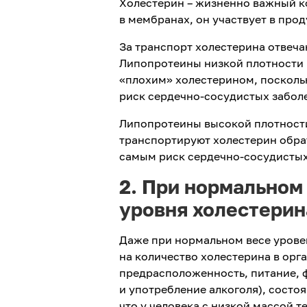
Холестерин – жизненно важный к
в мембранах, он участвует в про
За транспорт холестерина отвеча
Липопротеины низкой плотности (
«плохим» холестерином, посколь
риск сердечно-сосудистых забол
Липопротеины высокой плотност
транспортируют холестерин обрат
самым риск сердечно-сосудистых
2. При нормальном
уровня холестерин
Даже при нормальном весе уровен
на количество холестерина в орг
предрасположенность, питание, 
и употребление алкоголя), состоя
что у человека с низкой массой т