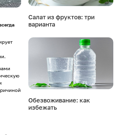
Салат из фруктов: три
варианта
всегда
ирует
ни.
вами
мическую
м
причиной
Обезвоживание: как
избежать