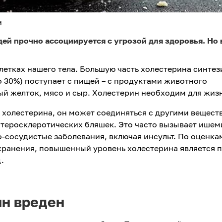
и
ей прочно ассоциируется с угрозой для здоровья. Но 
летках нашего тела. Большую часть холестерина синтез
о 30%) поступает с пищей – с продуктами животного
й желток, мясо и сыр. Холестерин необходим для жиз
к холестерина, он может соединяться с другими вещест
атеросклеротических бляшек. Это часто вызывает ише
о-сосудистые заболевания, включая инсульт. По оценка
ранения, повышенный уровень холестерина является 
.
ин вреден