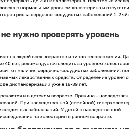
огут содержать до 200 мг холестерина. Некоторые иссл
еловека с нормальным уровнем холестерина и отсутств
торов риска сердечно-сосудистых заболеваний 1–2 яйц
т не нужно проверять уровень
яет на людей всех возрастов и типов телосложения. Д
е 40 лет, рекомендуется следить за уровнем холестери
исит от наличия сердечно-сосудистых заболеваний, п
имаемых лекарственных средств. Определение уровня 
оде диспансеризации уже в 18-39 лет.
ечаются и в детском возрасте. Причина – наследствен
леваний. При наследственной (семейной) гиперхолест
 сердечных заболеваний. У детей с наследственной
исследование на холестерин в раннем возрасте.