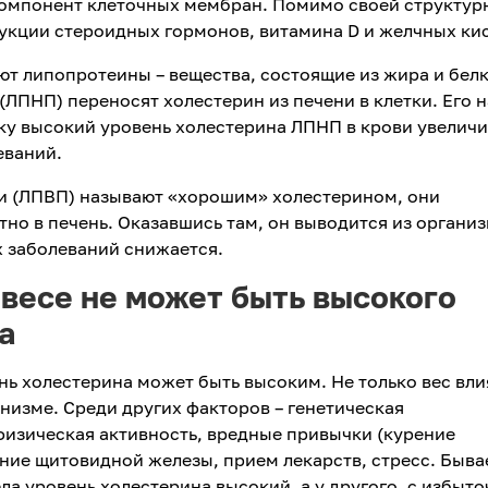
омпонент клеточных мембран. Помимо своей структур
дукции стероидных гормонов, витамина D и желчных кис
ют липопротеины – вещества, состоящие из жира и белк
ЛПНП) переносят холестерин из печени в клетки. Его 
ку высокий уровень холестерина ЛПНП в крови увеличи
еваний.
и (ЛПВП) называют «хорошим» холестерином, они
но в печень. Оказавшись там, он выводится из организ
 заболеваний снижается.
 весе не может быть высокого
а
ь холестерина может быть высоким. Не только вес вли
анизме. Среди других факторов – генетическая
физическая активность, вредные привычки (курение
ние щитовидной железы, прием лекарств, стресс. Бывае
ела уровень холестерина высокий, а у другого, с избыт