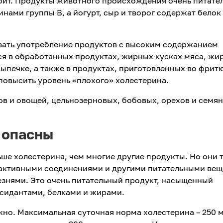
тоит. Продукты животного происхождения очень питате
нами группы В, а йогурт, сыр и творог содержат белок
ать употребление продуктов с высоким содержанием
я в обработанных продуктах, жирных кусках мяса, жи
ыпечке, а также в продуктах, приготовленных во фрит
повысить уровень «плохого» холестерина.
в и овощей, цельнозерновых, бобовых, орехов и семян
ь опасны
ше холестерина, чем многие другие продукты. Но они 
активными соединениями и другими питательными вещ
езнями. Это очень питательный продукт, насыщенный
сидантами, белками и жирами.
жно. Максимальная суточная норма холестерина – 250 