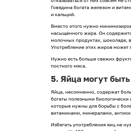
отказываться от них совсем не с
Говядина богата железом и витами
и кальций.
Вместо этого нужно минимизиров
насыщенного жира. Он содержитс
молочных продуктах, шоколаде, в
Употребление этих жиров может 
Нужно есть больше свежих фрукто
постного мяса.
5. Яйца могут быт
Яйца, несомненно, содержат боль
богаты полезными биологически 
которые нужны для борьбы с бол
витаминами, минералами, антиок
Избегать употребления яиц не ну