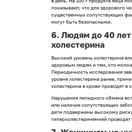
в день. На 100 г продукта яйца м
показывают, что для здорового ч
существенных сопутствующих фак
могут быть безопасными.
6. Людям до 40 ле
холестерина
Высокий уровень холестерина вли
здоровым людям и тем, кто молож
Периодичность исследования зав
уровня холестерина ранее, прин
холестерина в крови проводят в х
Нарушения липидного обмена встр
или наличие сопутствующих забо
дети подвержены высокому риску
гиперхолестеринемией проводят 