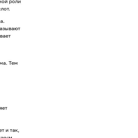
ной роли
лот.
а.
называют
вает
ма. Тем
яет
т и так,
очным