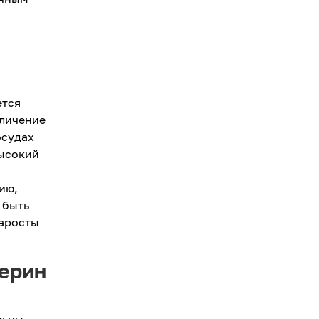
ется
еличение
осудах
высокий
ию,
 быть
наросты
терин