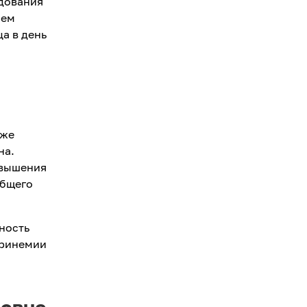
едования
ием
а в день
аже
на.
овышения
общего
ность
еринемии