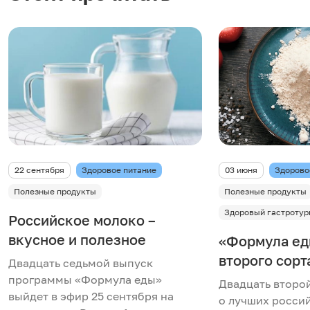
22 сентября
Здоровое питание
03 июня
Здорово
Полезные продукты
Полезные продукты
Здоровый гастротур
Российское молоко –
вкусное и полезное
«Формула ед
второго сорт
Двадцать седьмой выпуск
программы «Формула еды»
Двадцать второ
выйдет в эфир 25 сентября на
о лучших росси