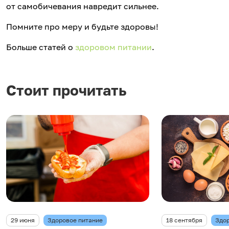
от самобичевания навредит сильнее.
Помните про меру и будьте здоровы!
Больше статей о
здоровом питании
.
Стоит прочитать
29 июня
Здоровое питание
18 сентября
Здор