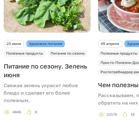
23 июня
Здоровое питание
05 апреля
Здоро
Полезные продукты
Питание по сезону
Полезные продукты
Просто-Полезно-До
Питание по сезону. Зелень
Роспотребнадзор ре
июня
Чем полезны
Свежая зелень украсит любое
блюдо и сделает его более
Рассказываем, 
полезным.
обратить на них
4846
8
22179
16