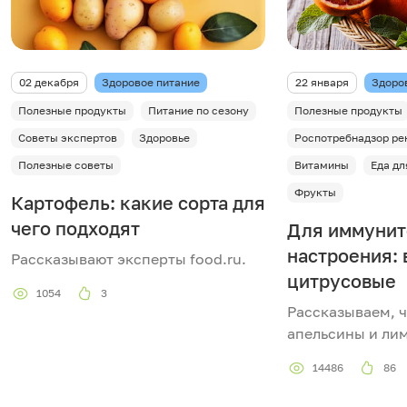
02 декабря
Здоровое питание
22 января
Здоро
Полезные продукты
Питание по сезону
Полезные продукты
Советы экспертов
Здоровье
Роспотребнадзор ре
Полезные советы
Витамины
Еда дл
Фрукты
Картофель: какие сорта для
чего подходят
Для иммунит
настроения:
Рассказывают эксперты food.ru.
цитрусовые
1054
3
Рассказываем, 
апельсины и ли
14486
86