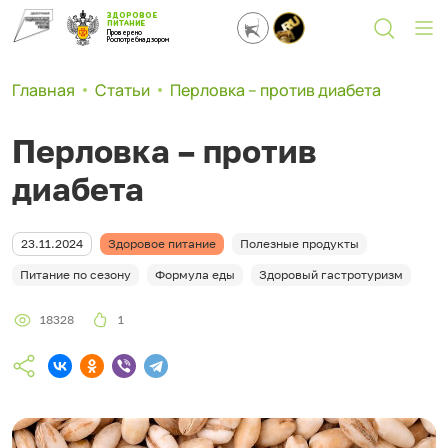
ЗДОРОВОЕ
ПИТАНИЕ
Проверено
Роспотребнадзором
Главная
Статьи
Перловка – против диабета
Перловка – против
диабета
23.11.2024
Здоровое питание
Полезные продукты
Питание по сезону
Формула еды
Здоровый гастротуризм
18328
1