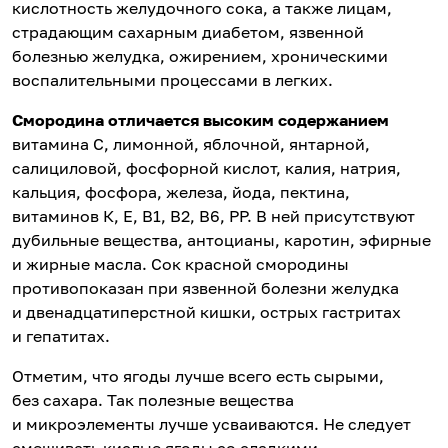
кислотность желудочного сока, а также лицам,
страдающим сахарным диабетом, язвенной
болезнью желудка, ожирением, хроническими
воспалительными процессами в легких.
Смородина
отличается высоким содержанием
витамина С, лимонной, яблочной, янтарной,
салициловой, фосфорной кислот, калия, натрия,
кальция, фосфора, железа, йода, пектина,
витаминов К, Е, В1, В2, В6, РР. В ней присутствуют
дубильные вещества, антоцианы, каротин, эфирные
и жирные масла. Сок красной смородины
противопоказан при язвенной болезни желудка
и двенадцатиперстной кишки, острых гастритах
и гепатитах.
Отметим, что ягоды лучше всего есть сырыми,
без сахара. Так полезные вещества
и микроэлементы лучше усваиваются. Не следует
смешивать кислые ягоды со сладкими.