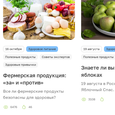
16 октября
Здоровое питание
19 августа
Здоро
Полезные продукты
Советы экспертов
Полезные продукты
Здоровые привычки
Знаете ли вы
яблоках
Фермерская продукция:
«за» и «против»
19 августа в Ро
Яблочный Спас.
Все ли фермерские продукты
безопасны для здоровья?
3108
6476
46