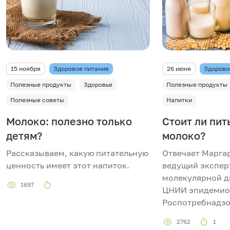
15 ноября
Здоровое питание
26 июня
Здорово
Полезные продукты
Здоровье
Полезные продукты
Полезные советы
Напитки
Молоко: полезно только
Стоит ли пит
детям?
молоко?
Рассказываем, какую питательную
Отвечает Марга
ценность имеет этот напиток.
ведущий экспер
молекулярной д
1697
ЦНИИ эпидемио
Роспотребнадзо
2762
1