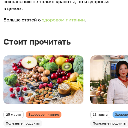
сохранению не только красоты, но и здоровья
в целом.
Больше статей о
здоровом питании
.
Стоит прочитать
25 марта
Здоровое питание
18 марта
Здоров
Полезные продукты
Полезные продукты