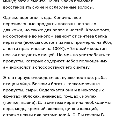
минут, затем смойте. Такая маска поможет
восстановить сухие и ослабленные волосы.
Однако вернемся к еде. Конечно, все
перечисленные продукты полезны не только
для кожи, но также для волос и ногтей. Кроме того,
их состояние во многом зависит от синтеза белка
кератина (волосы состоят из него примерно на 90%,
а ногти практически на 100%). «Готовый» кератин
нельзя получить с пищей. Но можно употреблять те
продукты, которые содержат набор полноценных
аминокислот и способствуют его синтезу.
Это в первую очередь мясо, лучше постное, рыба,
птица и яйца. Белками богаты кисломолочные
продукты, сыры. Содержатся они и в некоторых
фруктах (яблоках, ананасах, грушах), крупах
(гречке, пшене). Для синтеза кератина необходимы
сера, медь, кремний, железо, цинк и кальций,
а также целый ряд витаминов: A, C, E и группы B.