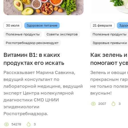
т
и
30 июля
Здоровое питание
21 февраля
Здор
в
Полезные продукты
Советы экспертов
Полезные продукты
Роспотребнадзор рекомендует
Здоровые привычки
и
Витамин В1: в каких
Как зелень и
д
продуктах его искать
помогают ус
Рассказывает Марина Савкина,
Зелень и овощи 
е
ведущий консультант по
прекрасным гар
о
лабораторной медицине, ведущий
не только полез
эксперт Центра молекулярной
вкусным!
диагностики CMD ЦНИИ
2007
3
эпидемиологии
Роспотребнадзора.
54278
3