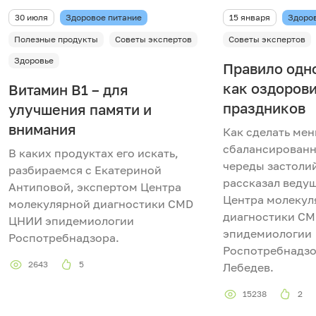
30 июля
Здоровое питание
15 января
Здоро
Полезные продукты
Советы экспертов
Советы экспертов
Здоровье
Правило одно
как оздоров
Витамин В1 – для
праздников
улучшения памяти и
внимания
Как сделать мен
сбалансированн
В каких продуктах его искать,
череды застолий
разбираемся с Екатериной
рассказал веду
Антиповой, экспертом Центра
Центра молекул
молекулярной диагностики CMD
диагностики C
ЦНИИ эпидемиологии
эпидемиологии
Роспотребнадзора.
Роспотребнадз
2643
5
Лебедев.
15238
2