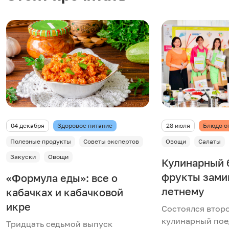
04 декабря
Здоровое питание
28 июля
Блюдо о
Полезные продукты
Советы экспертов
Овощи
Салаты
Закуски
Овощи
Кулинарный б
фрукты зами
«Формула еды»: все о
летнему
кабачках и кабачковой
икре
Состоялся второ
кулинарный пое
Тридцать седьмой выпуск