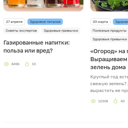
27 апреля
Здоровое питание
03 марта
Здоров
Советы экспертов
Здоровые привычки
Полезные продукты
Здоровые привычки
Газированные напитки:
польза или вред?
«Огород» на
Выращиваем
8496
10
зелень дома
Круглый год ест
свежую зелень? 
вырастить ее пр
12308
40