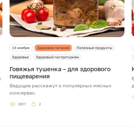
13 ноября
Здоровое питание
Полезные продукты
Здоровье
Здоровый гастротуризм
Говяжья тушенка – для здорового
пищеварения
к
Ведущие расскажут о популярных мясных
консервах.
2817
2