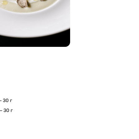
 30 г
– 30 г