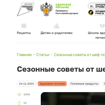
ЗДОРОВОЕ
СЕРЕБР
ЛУЧНИК
ПИТАНИЕ
Проверено
ПРЕМИЯ
Роспотребнадзором
РУНЕТА
Рецепты
Детям и родителям
Школа здо
пита
Главная
Статьи
Сезонные советы от шеф-п
Сезонные советы от ш
24.12.2024
Здоровое питание
Полезные продукты
3440
10