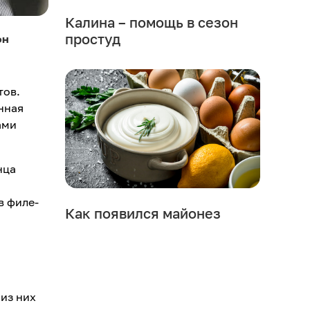
Калина – помощь в сезон
простуд
он
тов.
нная
ами
нца
в филе-
Как появился майонез
 из них