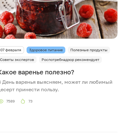
07 февраля
Здоровое питание
Полезные продукты
Советы экспертов
Роспотребнадзор рекомендует
Какое варенье полезно?
В День варенья выясняем, может ли любимый
десерт принести пользу.
7589
73