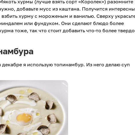
 Мякоть хурмы (лучше взять сорт «Королек») разомните
 нужно, добавьте мусс из каштана. Получится интересн
 взбить хурму с мороженым и ванилью. Сверху украсьт
индалем или фундуком. Они сделают блюдо более
урма тоже, так что стоит добавить что-то более твердо
инамбура
в декабре я использую топинамбур. Из него делаю суп