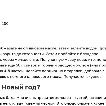
 150 г
обжарьте на оливковом масле, затем залейте водой, до
 и варите до готовности. Затем пробейте в блендере
 через мелкое сито. Полученную массу посолите, попе
ьте еще 50 г сливок и горячий овощной бульон (или пр
на 4-5 частей, налейте порционно в тарелки, добавьте с
ашот, немного оливкового масла. Получается вкусно!
а Новый год?
ых блюд мне очень нравится холодец – густой, из свин
 в него кладут свежий чеснок. Это блюдо ближе к кухне