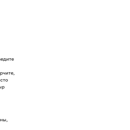
ведите
рчите,
осто
ыр
ины,