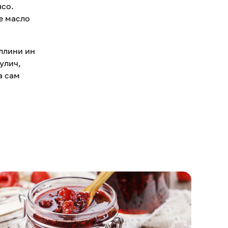
ясо.
е масло
ллини ин
улич,
а сам