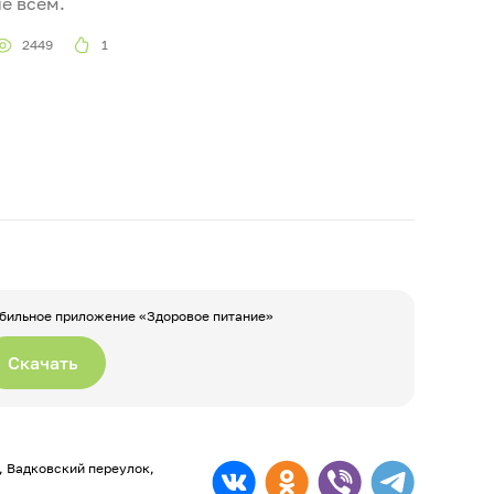
не всем.
2449
1
бильное приложение «Здоровое питание»
Скачать
а, Вадковский переулок,