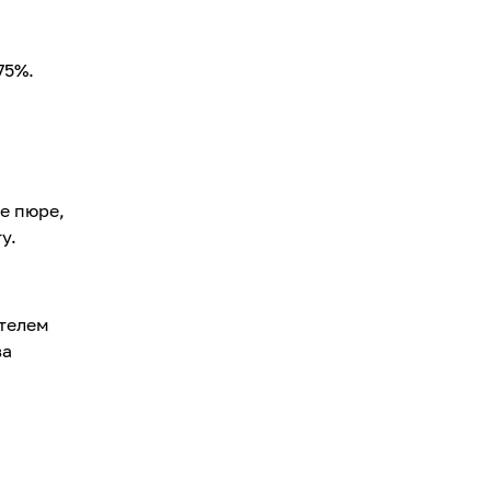
75%.
е пюре,
у.
ителем
ва