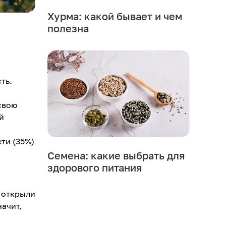
Хурма: какой бывает и чем
полезна
ть.
свою
й
ти (35%)
Семена: какие выбрать для
здорового питания
ы открыли
начит,