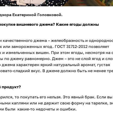
дзора Екатериной Головковой.
 покупке вишневого джема? Какие ягоды должны
и качественного джема – желеобразность и однороднос
 или замороженных ягод. ГОСТ 31712-2012 позволяет
 и измельченных вишен. При этом ягоды, несмотря на 
 по джему равномерно. Джем – это не слой ягод и сло
 джема характерен яркий натуральный аромат, густая
ловато-сладкий вкус. В джеме должно быть не менее тре
й продукт?
арился, то покупать его нельзя. Это явный брак. Если в
ьными каплями или не держит свою форму на тарелке, з
ии были какие-то недочеты и ошибки.