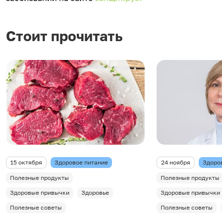
Стоит прочитать
15 октября
Здоровое питание
24 ноября
Здоро
Полезные продукты
Полезные продукты
Здоровые привычки
Здоровье
Здоровые привычки
Полезные советы
Полезные советы