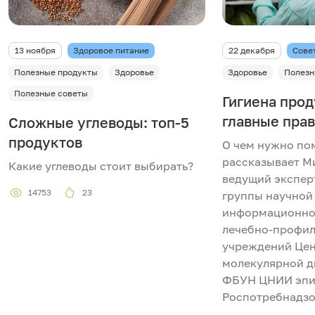
13 ноября
Здоровое питание
22 декабря
Сове
Полезные продукты
Здоровье
Здоровье
Полезн
Полезные советы
Гигиена прод
главные пра
Сложные углеводы: топ-5
продуктов
О чем нужно по
рассказывает М
Какие углеводы стоит выбирать?
ведущий экспер
14753
23
группы научной
информационно
лечебно-профил
учреждений Це
молекулярной д
ФБУН ЦНИИ эпи
Роспотребнадзо