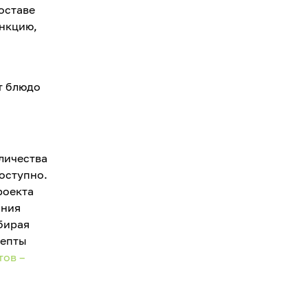
оставе
ункцию,
т блюдо
личества
оступно.
роекта
ания
бирая
цепты
тов –