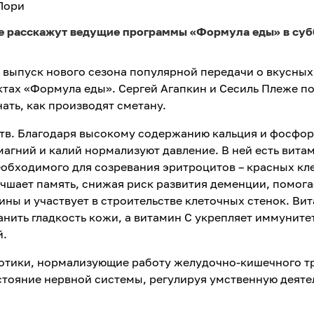
 Лори
е расскажут ведущие программы «Формула еды» в суб
 выпуск нового сезона популярной передачи о вкусных
тах «Формула еды». Сергей Агапкин и Сесиль Плеже п
ать, как производят сметану.
ств. Благодаря высокому содержанию кальция и фосфо
 магний и калий нормализуют давление. В ней есть вита
еобходимого для созревания эритроцитов – красных кл
лучшает память, снижая риск развития деменции, помога
ны и участвует в строительстве клеточных стенок. Вит
анить гладкость кожи, а витамин С укрепляет иммуните
й.
иотики, нормализующие работу желудочно-кишечного тр
тояние нервной системы, регулируя умственную деяте