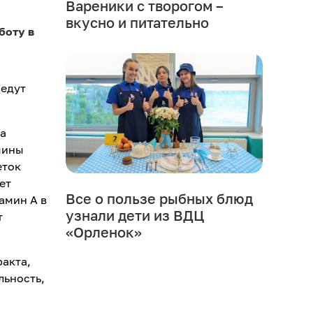
Вареники с творогом –
вкусно и питательно
боту в
оедут
ра
мины
еток
ет
Все о пользе рыбных блюд
амин А в
узнали дети из ВДЦ
т
«Орленок»
акта,
льность,