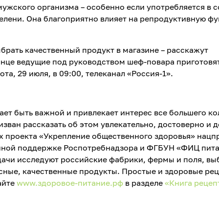
ужского организма – особенно если употребляется в с
елени. Она благоприятно влияет на репродуктивную ф
ыбрать качественный продукт в магазине – расскажут
онце ведущие под руководством шеф-повара приготовя
та, 29 июля, в 09:00, телеканал «Россия-1».
ет быть важной и привлекает интерес все большего ко
зван рассказать об этом увлекательно, достоверно и д
х проекта «Укрепление общественного здоровья» нацп
нной поддержке Роспотребнадзора и ФГБУН «ФИЦ пит
дачи исследуют российские фабрики, фермы и поля, вы
усные, качественные продукты. Простые и здоровые ре
айте
www.здоровое-питание.рф
в разделе
«Книга рецеп