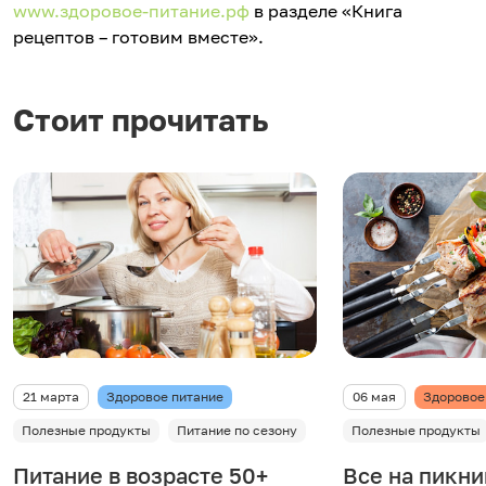
www.здоровое-питание.рф
в разделе «Книга
рецептов – готовим вместе».
Стоит прочитать
21 марта
Здоровое питание
06 мая
Здоровое
Полезные продукты
Питание по сезону
Полезные продукты
Питание в возрасте 50+
Все на пикни