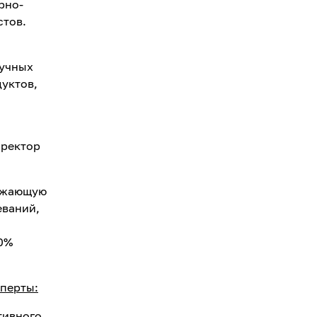
рно-
стов.
аучных
уктов,
иректор
рожающую
еваний,
60%
сперты:
тивного