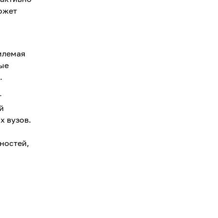
ожет
млемая
ные
.
т
й
х вузов.
ностей,