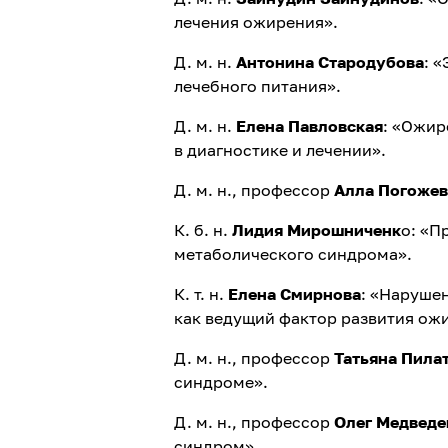
лечения ожирения».
Д. м. н.
Антонина Стародубова
: 
лечебного питания».
Д. м. н.
Елена Павловская
: «Ожир
в диагностике и лечении».
Д. м. н., профессор
Алла Погожев
К. б. н.
Лидия Мирошниченк
о: «П
метаболического синдрома».
К. т. н.
Елена Смирнова
: «Наруше
как ведущий фактор развития ож
Д. м. н., профессор
Татьяна Пила
синдроме».
Д. м. н., профессор
Олег Медведе
синдром»