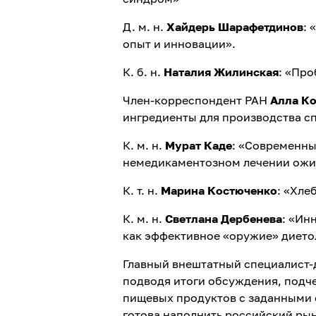
Д. м. н.
Хайдерь Шарафетдинов
: 
опыт и инновации».
К. б. н.
Наталия Жилинская
: «Пр
Член-корреспондент РАН
Алла Ко
ингредиенты для производства с
К. м. н.
Мурат Каде
: «Современны
немедикаментозном лечении ожи
К. т. н.
Марина Костюченко
: «Хле
К. м. н.
Светлана Дербенева
: «Ин
как эффективное «оружие» дието
Главный внештатный специалист-
подводя итоги обсуждения, подч
пищевых продуктов с заданными 
готова наполнить российский ры