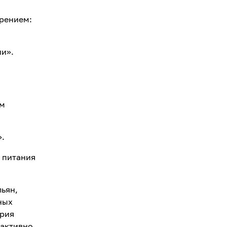
ирением:
и».
ом
».
 питания
ьян,
ных
трия
 активно