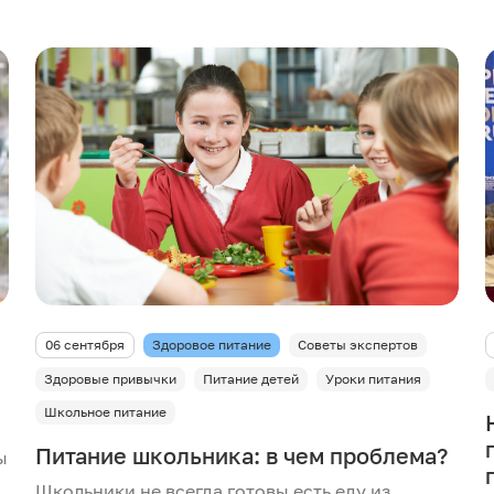
06 сентября
Здоровое питание
Советы экспертов
Здоровые привычки
Питание детей
Уроки питания
Школьное питание
Питание школьника: в чем проблема?
ы
Школьники не всегда готовы есть еду из