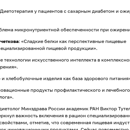
«Диетотерапия у пациентов с сахарным диабетом и ож
облема микронутриентной обеспеченности при ожирени
четкова
: «Сладкие белки как перспективные пищевые
пециализированной пищевой продукции».
е технологии искусственного интеллекта в комплексн
рения».
б и хлебобулочные изделия как база здорового питания
новационные продукты профилактического и лечебного
лога».
диетолог Минздрава России академик РАН Виктор Тутел
еркнул важность включения в рацион специализирован
свойствами, отметив, что современная пищевая индус
нок инновационными продуктами. Сейчас повсеместно