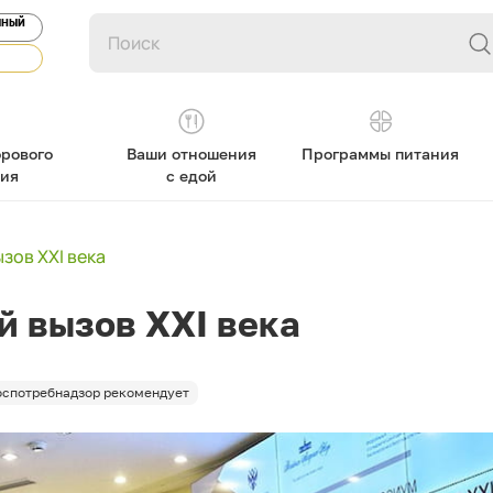
ЯНЫЙ
рового
Ваши отношения
Программы питания
ния
с едой
зов XXI века
й вызов XXI века
оспотребнадзор рекомендует