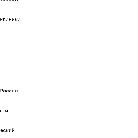
 клиники
 России
ском
ческий