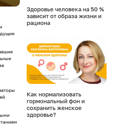
Здоровье человека на 50 %
зависит от образа жизни и
рациона
и
едущие
авшие
льные
ва
заторы
Как нормализовать
ей
гормональный фон и
сохранить женское
здоровье?
выми
итанием