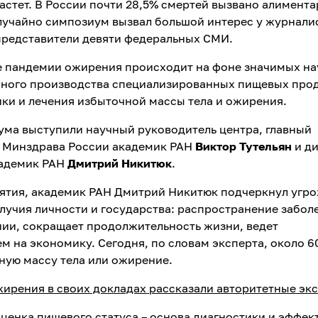
астет. В России почти 28,5% смертей вызвано алимента
учайно симпозиум вызвал большой интерес у журнали
представители девяти федеральных СМИ.
ие пандемии ожирения происходит на фоне значимых н
нного производства специализированных пищевых прод
ки и лечения избыточной массы тела и ожирения.
ума выступили научный руководитель центра, главный
г Минздрава России академик РАН
Виктор Тутельян
и д
кадемик РАН
Дмитрий Никитюк
.
иятия, академик РАН Дмитрий Никитюк подчеркнул уг
лучия личности и государства: распространение забол
нии, сокращает продолжительность жизни, ведет
м на экономику. Сегодня, по словам эксперта, около 
ную массу тела или ожирение.
ирения в своих докладах рассказали авторитетные эк
Оценка пищевого статуса – основа диагностики и эффек