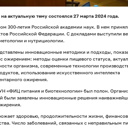
на актуальную тему состоялся 27 марта 2024 года.
ом 300-летия Российской академии наук. В нем принял
ектов Российской Федерации. С докладами выступили в
иетологии и нутрициологии.
дставлены инновационные методики и подходы, показ
 с ожирением: методы оценки пищевого статуса, актуа
ости организма, современные технологии производст
дуктов, использование искусственного интеллекта
ентарного ожирения.
Н «ФИЦ питания и биотехнологии» был полон. Органи
рой были заявлены инновационные решения наиважнейш
ожирения.
грожает здоровью, продолжительности жизни, финансо
ства. Число заболеваний, связанных с неправильным п