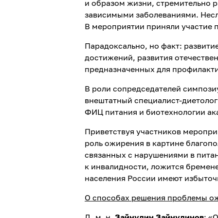
и образом жизни, стремительно р
зависимыми заболеваниями. Несл
В мероприятии приняли участие 
Парадоксально, но факт: развит
достижений, развития отечестве
предназначенных для профилакти
В роли сопредседателей симпози
внештатный специалист-диетоло
ФИЦ питания и биотехнологии а
Приветствуя участников меропр
роль ожирения в картине благопо
связанных с нарушениями в пита
к инвалидности, ложится бремене
населения России имеют избыточ
О способах решения проблемы ож
Д. м. н.
Зайнудин Зайнудинов
: «