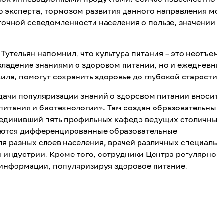
ю эксперта, тормозом развития данного направления м
аточной осведомленности населения о пользе, значении
Тутельян напомнил, что культура питания – это неотъе
 владение знаниями о здоровом питании, но и ежеднев
ила, помогут сохранить здоровье до глубокой старости
адачи популяризации знаний о здоровом питании вноси
итания и биотехнологии». Там создан образовательны
ъединивший пять профильных кафедр ведущих столичны
уются дифференцированные образовательные
я разных слоев населения, врачей различных специаль
 индустрии. Кроме того, сотрудники Центра регулярно
 информации, популяризируя здоровое питание.