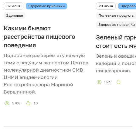
02 июня
Здоровые привычки
23 июня
Здорово
Здоровье
Полезные продукты
Здоровые привычки
Какими бывают
расстройства пищевого
Зеленый гарн
поведения
стоит есть м
Подробнее разберем эту важную
Зелень и овощи
тему с ведущим экспертом Центра
калорий и помо
молекулярной диагностики CMD
пищеварению.
ЦНИИ эпидемиологии
975
Роспотребнадзора Мариной
Вершининой.
3706
10