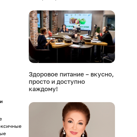
Здоровое питание – вкусно,
просто и доступно
каждому!
и
е
оксичные
вые