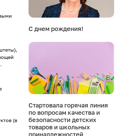
евыми
С днем рождения!
штеты),
овощей
.
е
Стартовала горячая линия
по вопросам качества и
безопасности детских
ктов (в
товаров и школьных
принадлежностей