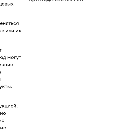
щевых
меняться
ов или их
т
люд могут
имание
а
м
укты.
укцией,
ьно
но
вые