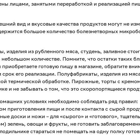
ены лицами, занятыми переработкой и реализацией пи
шний вид и вкусовые качества продуктов могут не из
содержится большое количество болезнетворных микроб
ты, изделия из рубленного мяса, студень, заливное стои
в небольшом количестве. Помните, что остатки таких б
вы приобретаете готовую пищу в магазине, обратите вн
и срок его реализации. Полуфабрикаты, изделия из мяс
ной термической обработке. Пирожные, торты с кремо
ке и не забывать о том, что это скоропортящиеся прод
домашних условиях необходимо соблюдать ряд правил:
ом приготовления пищи и после контакта с сырой прод
ные доски и ножи – для «сырого» и «готового», тщател
м) зелень, овощи и фрукты, не готовить заблаговремен
олодильнике стараться не помещать на одну полку гото