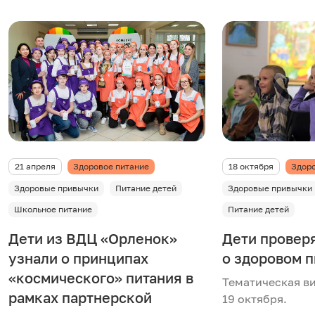
21 апреля
Здоровое питание
18 октября
Здоро
Здоровые привычки
Питание детей
Здоровые привычки
Школьное питание
Питание детей
Дети из ВДЦ «Орленок»
Дети проверя
узнали о принципах
о здоровом п
«космического» питания в
Тематическая в
рамках партнерской
19 октября.