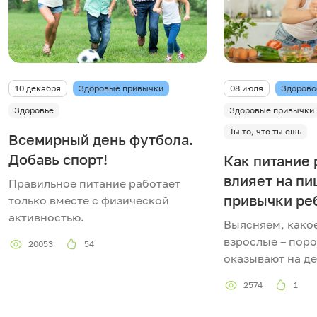
10 декабря
Здоровые привычки
08 июля
Здорово
Здоровье
Здоровые привычки
Ты то, что ты ешь
Всемирный день футбола.
Добавь спорт!
Как питание
влияет на п
Правильное питание работает
привычки ре
только вместе с физической
активностью.
Выясняем, како
взрослые – поро
20053
54
оказывают на де
2574
1