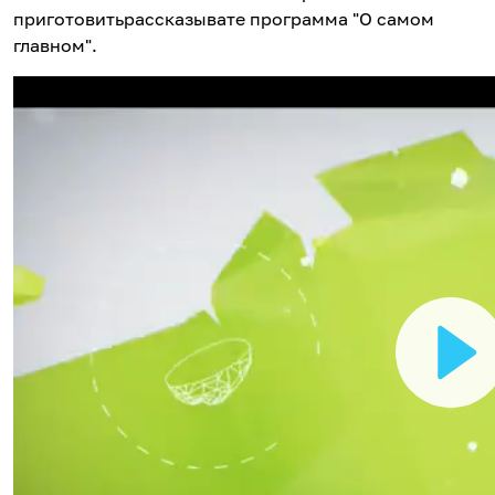
приготовитьрассказывате программа "О самом
главном".
В
о
с