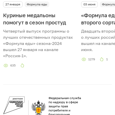
27 января
Формула еды
03 июня
Формула
в
Куриные медальоны
«Формула ед
и
помогут в сезон простуд
второго сорт
д
Четвертый выпуск программы о
Двадцать второ
лучших отечественных продуктах
о лучших росси
е
«Формула еды» сезона-2024
вышел на канале
вышел 27 января на канале
июня.
о
«Россия-1».
1279
1
635
Федеральная служба
по надзору в сфере
защиты прав
потребителя и
благополучия