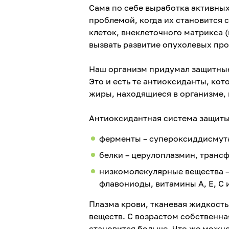
Сама по себе выработка активных
проблемой, когда их становится 
клеток, внеклеточного матрикса 
вызвать развитие опухолевых про
Наш организм придумал защитные
Это и есть те антиоксиданты, к
жиры, находящиеся в организме,
Антиоксидантная система защиты
ферменты – супероксиддисмута
белки – церулоплазмин, трансф
низкомолекулярные вещества –
флавониоды, витамины А, Е, С 
Плазма крови, тканевая жидкость
веществ. С возрастом собственна
становится больше. Что же можн