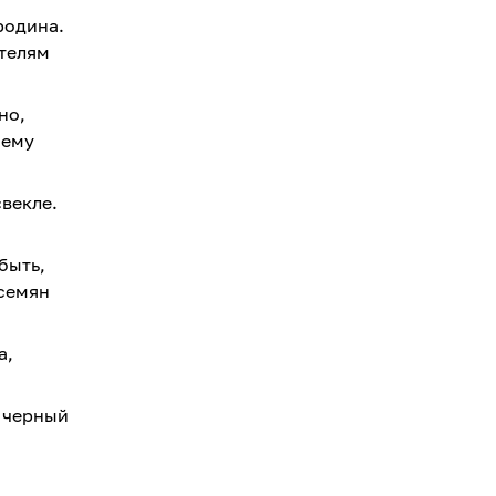
родина.
телям
но,
шему
векле.
быть,
 семян
а,
и черный