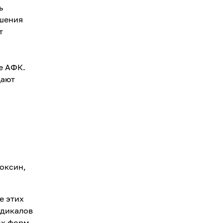
ь
ушения
т
е АФК.
щают
оксин,
е этих
адикалов
ых форм