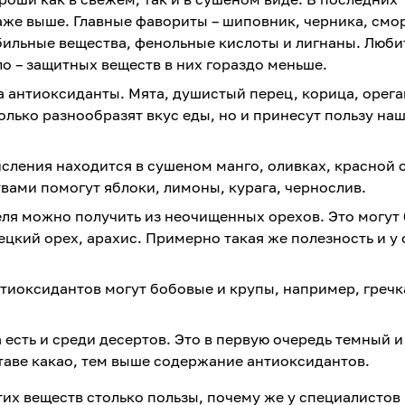
же выше. Главные фавориты – шиповник, черника, смо
ильные вещества, фенольные кислоты и лигнаны. Люби
ло – защитных веществ в них гораздо меньше.
 антиоксиданты. Мята, душистый перец, корица, орега
олько разнообразят вкус еды, но и принесут пользу на
сления находится в сушеном манго, оливках, красной с
вами помогут яблоки, лимоны, курага, чернослив.
я можно получить из неочищенных орехов. Это могут 
ецкий орех, арахис. Примерно такая же полезность и у
тиоксидантов могут бобовые и крупы, например, гречк
есть и среди десертов. Это в первую очередь темный 
таве какао, тем выше содержание антиоксидантов.
тих веществ столько пользы, почему же у специалистов