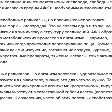
им соединениям относятся ионы кислорода, свободные
для человека вредны АФК и необходимы антиоксиданты
«свободные радикалы», но правильнее использовать
ые формы кислорода». Это не совсем одно и то же, но 
бляться в химическую структуру соединений. АФК обра
х метаболических процессов в организме. Например,
ах или когда происходит переваривание пищи. Кроме э
аких как УФ-излучение, загрязнение воздуха, курение,
екарственные препараты, тяжелые металлы, тоже акти
ода.
ых радикалов. Но организм человека – удивительное 
уются в нашем теле, значит, это для чего-то нужно. Так
ничтожают чужеродные агенты: микроорганизмы, виру
калы участвуют в естественной гибели клеток (апоптоз
ессах. К сожалению, часто об этих полезных свойства