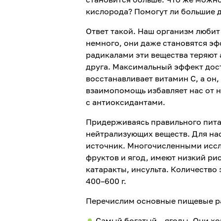
кислорода? Помогут ли большие 
Ответ такой. Наш организм любит 
немного, они даже становятся э
радикалами эти вещества теряют 
друга. Максимальный эффект дост
восстанавливает витамин С, а он,
взаимопомощь избавляет нас от 
с антиоксидантами.
Придерживаясь правильного пита
нейтрализующих веществ. Для нас
источник. Многочисленными иссле
фруктов и ягод, имеют низкий ри
катаракты, инсульта. Количество
400–600 г.
Перечислим основные пищевые ра
Самый богатый – ягоды. Они хо