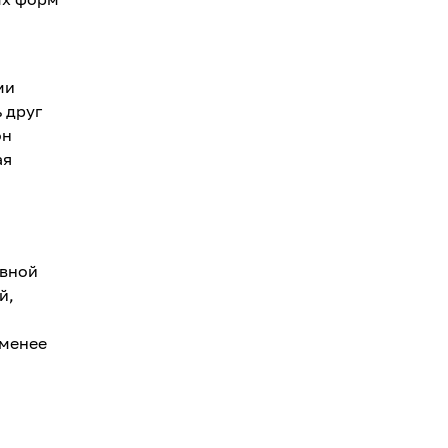
ми
 друг
он
ая
овной
й,
 менее