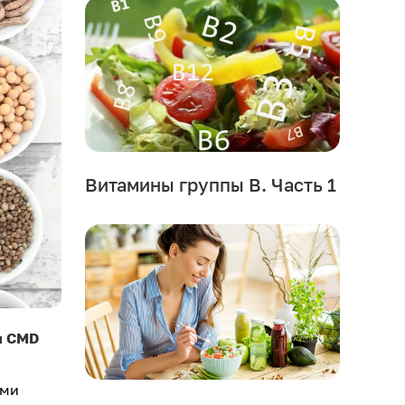
Витамины группы В. Часть 1
и CMD
ыми