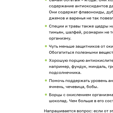
содержание антиоксидантов да
Они содержат флавоноиды, дуб
джемов и варенья не так повез
Специи и травы также щедры на
тимьян, шалфей, розмарин не т
организму.
Чуть меньше защитников от оки
Обогатиться полезными вещест
Хорошую порцию антиокислител
например, фундук, миндаль, гр
подсолнечника.
Помочь поддержать уровень ан
ячмень, чечевица, бобы.
Борцы с окислением организма 
шоколад. Чем больше в его сос
Напрашивается вопрос: если от э