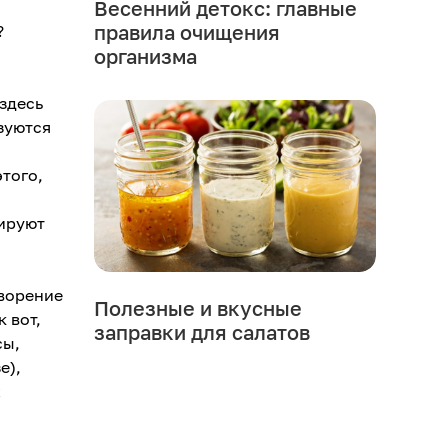
Весенний детокс: главные
правила очищения
?
организма
здесь
зуются
того,
вируют
творение
Полезные и вкусные
 вот,
заправки для салатов
сы,
е),
х