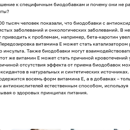
шение к специфичным биодобавкам и почему они не р
нты?
00 тысяч человек показали, что биодобавки с антиокс
истых заболеваний и онкологических заболеваний. В н
 приводить к проблемам, например, бета-каротин уве
 Передозировка витамина Е может стать катализатором
о инсульта. Также биодобавки могут взаимодействоват
тот же витамин Е может стать причиной кровотечений 
ичиной отсутствия эффекта от приема биодобавок мо
ксидантов в натуральных и синтетических источниках.
одержится восемь форм витамина E, а в добавках – тол
ы антиокислителей естественным способом, используя
бывая о здоровых принципах питания.