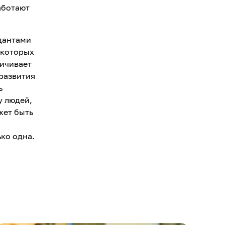
аботают
идантами
екоторых
личивает
 развития
ь
у людей,
жет быть
ько одна.