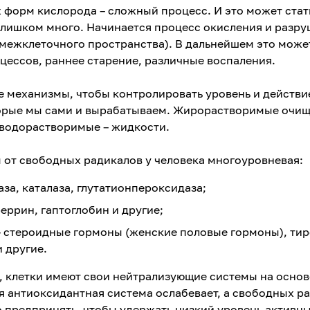
 форм кислорода – сложный процесс. И это может стат
слишком много. Начинается процесс окисления и разр
(межклеточного пространства). В дальнейшем это може
цессов, раннее старение, различные воспаления.
 механизмы, чтобы контролировать уровень и действи
оторые мы сами и вырабатываем. Жирорастворимые очи
 водорастворимые – жидкости.
 от свободных радикалов у человека многоуровневая:
за, каталаза, глутатионпероксидаза;
еррин, гаптоглобин и другие;
 стероидные гормоны (женские половые гормоны), тир
и другие.
, клетки имеют свои нейтрализующие системы на основ
я антиоксидантная система ослабевает, а свободных р
о предпринять, чтобы удержать низкий уровень активн