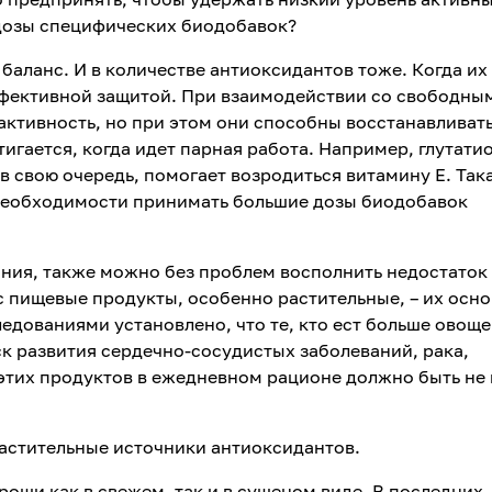
дозы специфических биодобавок?
баланс. И в количестве антиоксидантов тоже. Когда их
ффективной защитой. При взаимодействии со свободны
активность, но при этом они способны восстанавливать
игается, когда идет парная работа. Например, глутати
 в свою очередь, помогает возродиться витамину Е. Так
необходимости принимать большие дозы биодобавок
ния, также можно без проблем восполнить недостаток
 пищевые продукты, особенно растительные, – их осн
дованиями установлено, что те, кто ест больше овоще
ск развития сердечно-сосудистых заболеваний, рака,
 этих продуктов в ежедневном рационе должно быть не
стительные источники антиоксидантов.
роши как в свежем, так и в сушеном виде. В последних