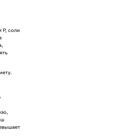
 Р, соли
з
а,
ять
диету.
е
езо,
аш
ревышает