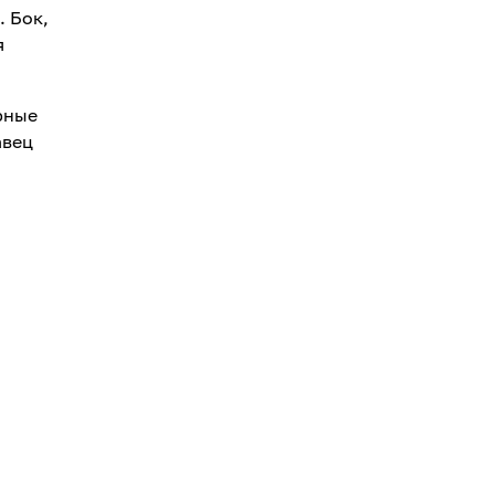
. Бок,
я
рные
авец