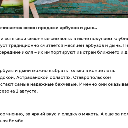
ачинается сезон продажи арбузов и дынь.
ии есть свои сезонные символы: в июне покупаем клубн
густ традиционно считается месяцем арбузов и дынь. 
середине июля – их импортируют из стран ближнего и д
рбузы и дыни можно выбрать только в конце лета.
адской, Астраханской областях, Ставропольском
астают самые надежные бахчевые. Именно они оказыва
сезона 1 августа.
сомненно, за яркий вкус и сладкую мякоть. А еще за пол
нная бомба.