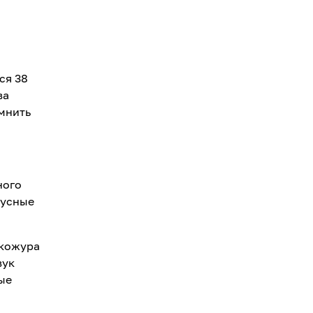
ся 38
ва
мнить
ного
кусные
 кожура
вук
ые