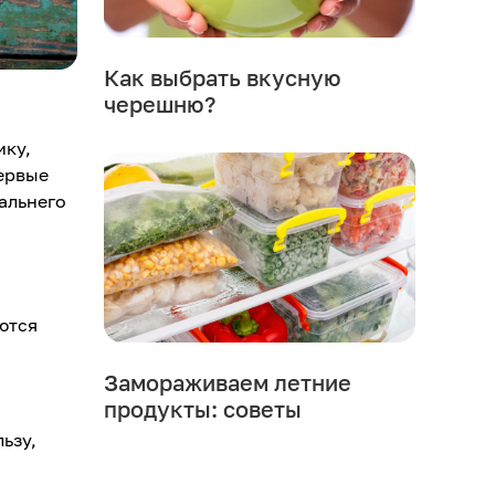
Как выбрать вкусную
черешню?
ику,
Первые
альнего
ются
Замораживаем летние
продукты: советы
ьзу,