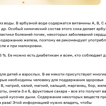
из воды. В арбузной воде содержатся витамины А, В, С и
и др. Особый химический состав этого сока делает арбу
актики болезней почек, некоторых заболеваний сердц
 содержанию железа, поэтому ее рекомендуют употребл
исле и при малокровии.
о 6 %. Ее можно есть диабетикам и всем, кто соблюдает 
 для детей и взрослых. В ее мякоти присутствуют многи
рые необходимы человеку для поддержания здоровья
 В, натрий, калий, магний, кальций, марганец, бор, жел
оты, омега-3 и 6, фруктовые сахара – все это получит в
льшой кусочек дыни. Содержание некоторых веществ п
а раза! Этой информацией нужно владеть, чтобы