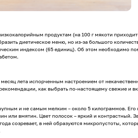
низкокалорийным продуктам (на 100 г мякоти приходит
бразить диетическое меню, но из-за большого количест
ическим индексом (65 единиц). Об этом необходимо по
абетом.
 месяц лета испорченным настроением от некачествен
 рекомендации, как выбрать по-настоящему свежие и в
рупным и не самым мелким – около 5 килограммов. Его
пин или вмятин. Цвет полосок – яркий и контрастный. З
ягода созревает, в ней образуются микропустоты, котор
.