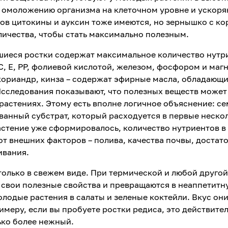
 омоложению организма на клеточном уровне и ускоря
ков цитокины и ауксин тоже имеются, но зернышко с к
личества, чтобы стать максимально полезным.
иеся ростки содержат максимальное количество нутр
, Е, РР, фолиевой кислотой, железом, фосфором и маг
кориандр, кинза – содержат эфирные масла, обладающ
сследования показывают, что полезных веществ может
 растениях. Этому есть вполне логичное объяснение: се
ванный субстрат, который расходуется в первые неско
астение уже сформировалось, количество нутриентов в
от внешних факторов – полива, качества почвы, достат
ивания.
олько в свежем виде. При термической и любой другой
 свои полезные свойства и превращаются в неаппетитн
лодые растения в салаты и зеленые коктейли. Вкус они
имеру, если вы пробуете ростки редиса, это действите
ько более нежный.