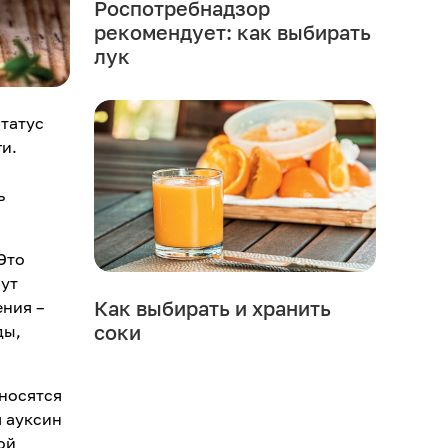
Роспотребнадзор
рекомендует: как выбирать
лук
татус
и.
ь
Это
рут
Как выбирать и хранить
ения –
соки
ды,
тносятся
я ауксин
ой