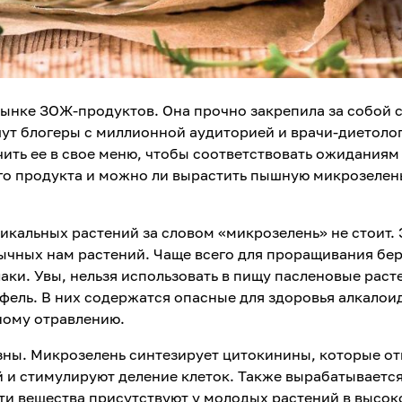
ынке ЗОЖ-продуктов. Она прочно закрепила за собой с
ут блогеры с миллионной аудиторией и врачи-диетолог
ить ее в свое меню, чтобы соответствовать ожиданиям
ого продукта и можно ли вырастить пышную микрозелен
икальных растений за словом «микрозелень» не стоит. 
ычных нам растений. Чаще всего для проращивания бе
аки. Увы, нельзя использовать в пищу пасленовые раст
фель. В них содержатся опасные для здоровья алкалои
зному отравлению.
зны. Микрозелень синтезирует цитокинины, которые о
й и стимулируют деление клеток. Также вырабатываетс
ти вещества присутствуют у молодых растений в высок