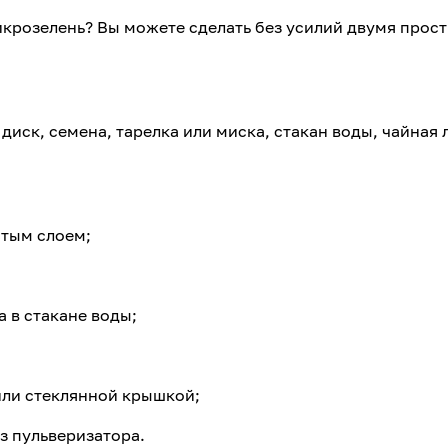
икрозелень? Вы можете сделать без усилий двумя прос
диск, семена, тарелка или миска, стакан воды, чайная 
стым слоем;
а в стакане воды;
или стеклянной крышкой;
из пульверизатора.