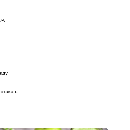
цы,
ежду
 стакан.