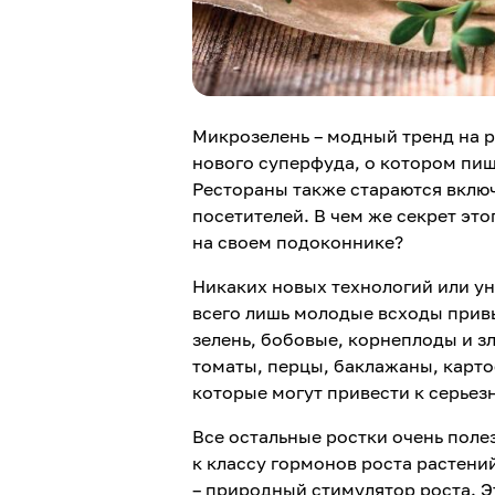
Микрозелень – модный тренд на р
нового суперфуда, о котором пиш
Рестораны также стараются включ
посетителей. В чем же секрет эт
на своем подоконнике?
Никаких новых технологий или ун
всего лишь молодые всходы прив
зелень, бобовые, корнеплоды и зл
томаты, перцы, баклажаны, карто
которые могут привести к серье
Все остальные ростки очень поле
к классу гормонов роста растени
– природный стимулятор роста. Э