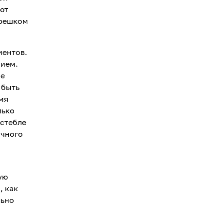
ют
орешком
иентов.
нием.
ие
 быть
мя
лько
 стебле
очного
ую
, как
льно