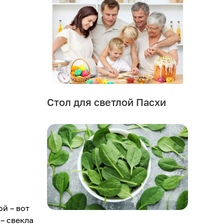
Стол для светлой Пасхи
й – вот
– свекла