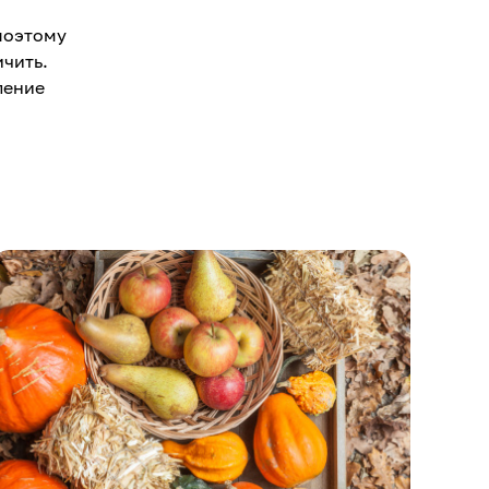
 поэтому
ичить.
ление