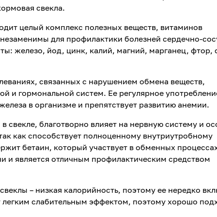
кормовая свекла.
ходит целый комплекс полезных веществ, витаминов
 незаменимы для профилактики болезней сердечно-со
ы: железо, йод, цинк, калий, магний, марганец, фтор,
леваниях, связанных с нарушением обмена веществ,
ой и гормональной систем. Ее регулярное употреблени
железа в организме и препятствует развитию анемии.
в свекле, благотворно влияет на нервную систему и о
так как способствует полноценному внутриутробному
ржит бетаин, который участвует в обменных процессах
ни и является отличным профилактическим средством
веклы – низкая калорийность, поэтому ее нередко вк
ет легким слабительным эффектом, поэтому хорошо под