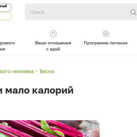
ЯНЫЙ
рового
Ваши отношения
Программы питания
ния
с едой
вого человека
Весна
и мало калорий