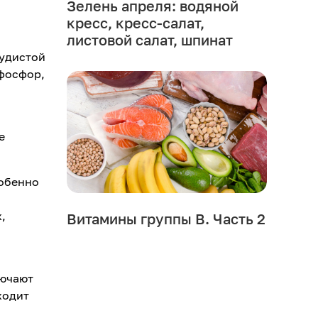
Зелень апреля: водяной
кресс, кресс-салат,
листовой салат, шпинат
судистой
 фосфор,
е
собенно
,
Витамины группы В. Часть 2
лючают
ходит