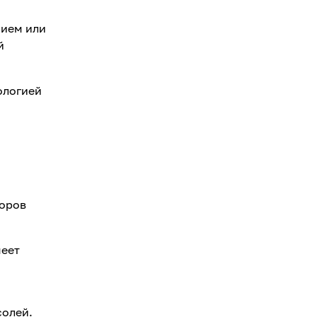
нием или
й
ологией
торов
меет
солей.