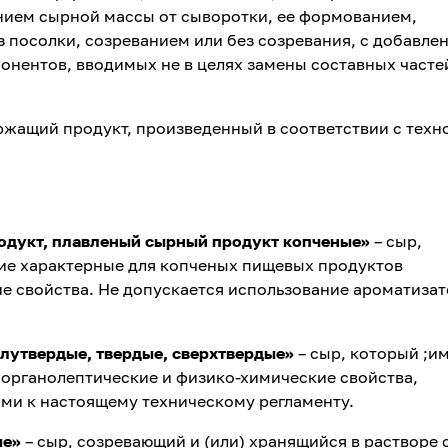
ием сырной массы от сыворотки, ее формованием,
з посолки, созреванием или без созревания, с добавле
онентов, вводимых не в целях замены составных часте
жащий продукт, произведенный в соответствии с техн
одукт, плавленый сырный продукт копченые»
– сыр,
ие характерные для копченых пищевых продуктов
е свойства. Не допускается использование ароматиза
олутвердые, твердые, сверхтвердые»
– сыр, который ;и
органолептические и физико-химические свойства,
и к настоящему техническому регламенту.
ые»
– сыр, созревающий и (или) хранящийся в растворе 