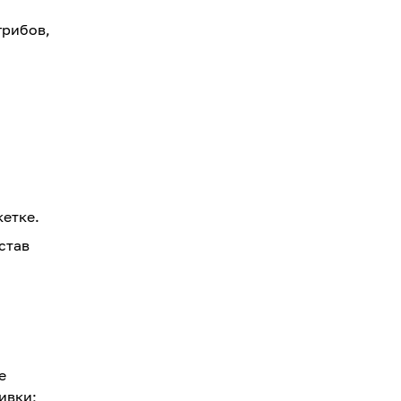
грибов,
кетке.
став
е
ивки;