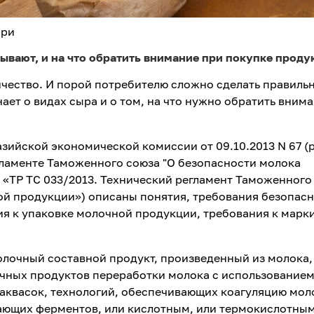
ори
ывают, и на что обратить внимание при покупке продук
ичество. И порой потребителю сложно сделать правиль
ет о видах сыра и о том, на что нужно обратить вним
зийской экономической комиссии от 09.10.2013 N 67 (
егламенте Таможенного союза "О безопасности молока
 «ТР ТС 033/2013. Технический регламент Таможенного
ой продукции») описаны понятия, требования безопас
ия к упаковке молочной продукции, требования к марк
лочный составной продукт, произведенный из молока,
очных продуктов переработки молока с использованием
заквасок, технологий, обеспечивающих коагуляцию мол
ающих ферментов, или кислотным, или термокислотны