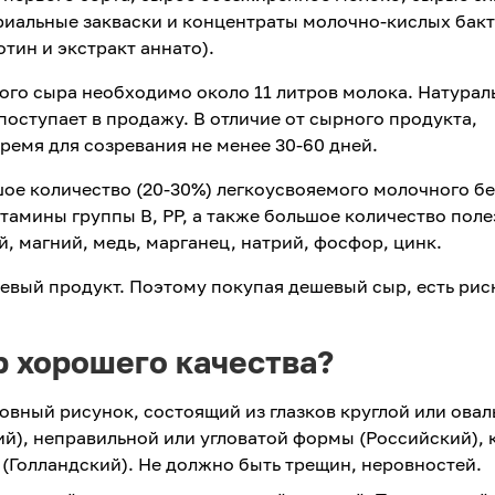
риальные закваски и концентраты молочно-кислых бакт
тин и экстракт аннато).
ного сыра необходимо около 11 литров молока. Натура
поступает в продажу. В отличие от сырного продукта,
емя для созревания не менее 30-60 дней.
ое количество (20-30%) легкоусвояемого молочного бе
 витамины группы В, РР, а также большое количество пол
й, магний, медь, марганец, натрий, фосфор, цинк.
евый продукт. Поэтому покупая дешевый сыр, есть рис
р хорошего качества?
овный рисунок, состоящий из глазков круглой или ова
й), неправильной или угловатой формы (Российский), 
(Голландский). Не должно быть трещин, неровностей.