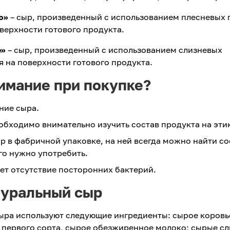
ю»
– сыр, произведенный с использованием плесневых 
оверхности готового продукта.
е»
– сыр, произведенный с использованием слизневых
 на поверхности готового продукта.
нимание при покупке?
ние сыра.
обходимо внимательно изучить состав продукта на эти
 в фабричной упаковке, на ней всегда можно найти со
его нужно употребить.
ет отсутствие посторонних бактерий.
туральный сыр
сыра используют следующие ингредиенты: сырое коровь
 первого сорта, сырое обезжиренное молоко; сырые сл