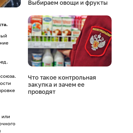
Выбираем овощи и фрукты
та.
ный
ание
ред.
 союза.
Что такое контрольная
ности
закупка и зачем ее
ировке
проводят
 или
очного
м