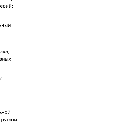
ерий;
льный
лка,
езных
к
льной
круглой