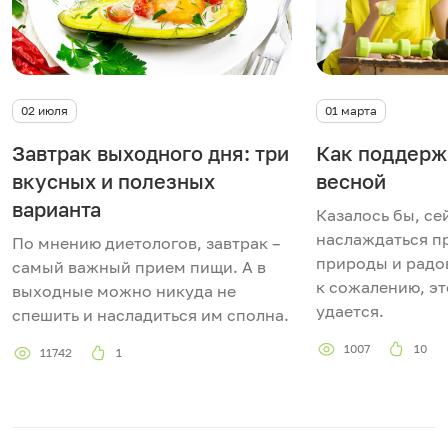
02 июля
01 марта
Завтрак выходного дня: три
Как поддерж
вкусных и полезных
весной
варианта
Казалось бы, се
наслаждаться 
По мнению диетологов, завтрак –
природы и радов
самый важный прием пищи. А в
к сожалению, эт
выходные можно никуда не
удается.
спешить и насладиться им сполна.
1007
10
11742
1