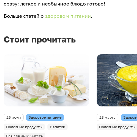
сразу: легкое и необычное блюдо готово!
Больше статей о
здоровом питании
.
Стоит прочитать
26 июня
Здоровое питание
28 марта
Здоров
Полезные продукты
Напитки
Полезные продукты
Еда для иммунитета