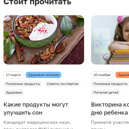
Стоит прочитать
17 марта
Здоровое питание
20 ноября
Здоро
Полезные продукты
Советы экспертов
Полезные продукты
Здоровье
Питание детей
Какие продукты могут
Викторина к
улучшить сон
дню ребенка
Кандидат медицинских наук,
Примите участи