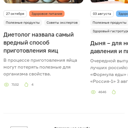
27 октября
Здоровое питание
03 августа
Здоро
Полезные продукты
Советы экспертов
Полезные продукты
Здоровый гастротур
Диетолог назвала самый
вредный способ
Дыня – для 
приготовления яиц
давления и 
В процессе приготовления яйца
Очередной выпу
могут потерять полезные для
лучших российс
организма свойства.
«Формула еды» 
«Россия-1» 3 авг
7102
4
4646