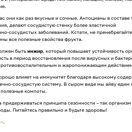
ие.
час они как раз вкусные и сочные. Антоцианы в составе
ия, делают сосудистую стенку более эластичной
но-сосудистых заболеваний. Кстати, не пренебрегайте
ены все полезные свойства фрукта.
должен быть
инжир
, который повышает устойчивость ор
есть в период восстановления после вирусных и бакте
т противовоспалительным и жаропонижающим действием
орошо влияет на иммунитет благодаря высокому соде
дечно-сосудистую систему. В сыром виде мы айву едим 
и полезные компоты.
а придерживаться принципа сезонности – так организм
оды. Питайтесь правильно и будьте здоровы!
ии
.