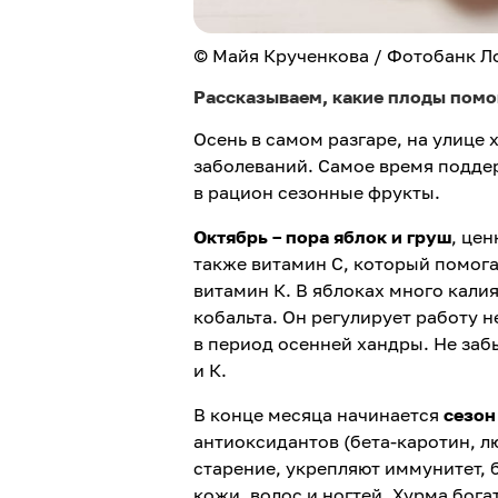
© Майя Крученкова / Фотобанк Л
Рассказываем, какие плоды помо
Осень в самом разгаре, на улице
заболеваний. Самое время подде
в рацион сезонные фрукты.
Октябрь – пора яблок и груш
, це
также витамин С, который помога
витамин К. В яблоках
много калия
кобальта. Он регулирует работу 
в период осенней хандры. Не заб
и К.
В конце месяца начинается
сезон
антиоксидантов (бета-каротин, л
старение, укрепляют иммунитет, 
кожи, волос и ногтей. Хурма бога