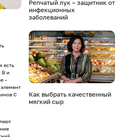
Репчатый лук – защитник от
инфекционных
заболеваний
ть
х есть
 В и
е –
 элемент
Как выбрать качественный
минов С
мягкий сыр
дляют
яние
гний,