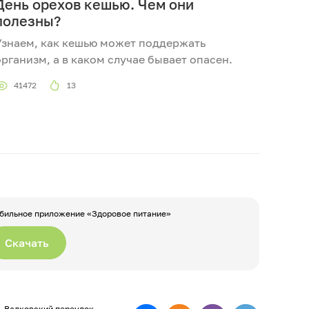
День орехов кешью. Чем они
полезны?
Узнаем, как кешью может поддержать
организм, а в каком случае бывает опасен.
41472
13
бильное приложение «Здоровое питание»
Скачать
а, Вадковский переулок,