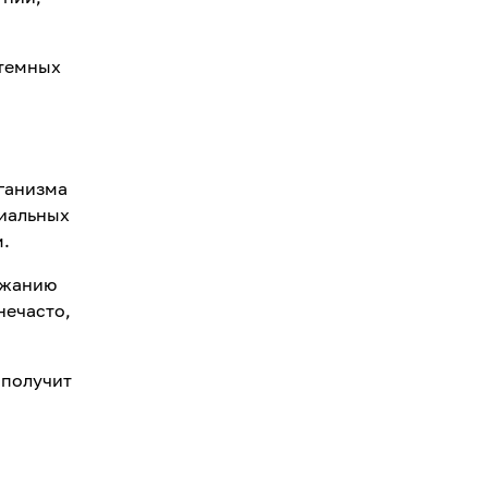
 темных
ганизма
риальных
.
ржанию
нечасто,
 получит