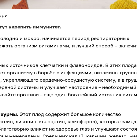
ори
гут укрепить иммунитет.
 холодно и мокро, начинается период респираторных
ржать организм витаминами, и лучший способ – включи
нных источников клетчатки и флавоноидов. В этих плода
ет организму в борьбе с инфекциями, витамины группы
, укрепляющего сердечно-сосудистую систему, а в
груш
нервной системы и улучшает настроение – необходимый
ывайте про киви – еще один богатейший источник вита
 хурмы
. Этот плод содержит большое количество
ютеин, ликопин, кверцетин, кемпферол), которые заме
благотворно влияют на здоровье глаз и улучшают состо
та и минералами. Среди них калий, кальций, железо, ма