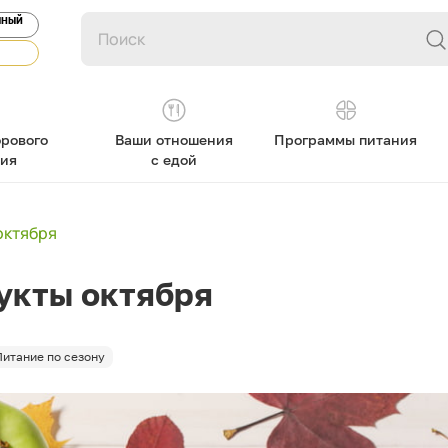
ЯНЫЙ
рового
Ваши отношения
Программы питания
ния
с едой
октября
укты октября
Питание по сезону