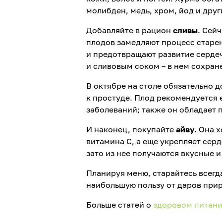
молибден, медь, хром, йод и друг
Добавляйте в рацион
сливы
. Сей
плодов замедляют процесс старен
и предотвращают развитие сердеч
и сливовым соком – в нем сохран
В октябре на столе обязательно 
к простуде. Плод рекомендуется 
заболеваний; также он обладае
И наконец, покупайте
айву.
Она х
витамина С, а еще укрепляет сер
зато из нее получаются вкусные 
Планируя меню, старайтесь всегд
наибольшую пользу от даров прир
Больше статей о
здоровом питан