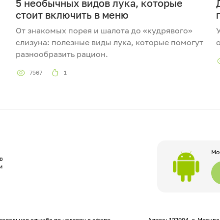
5 необычных видов лука, которые
стоит включить в меню
От знакомых порея и шалота до «кудрявого»
слизуна: полезные виды лука, которые помогут
разнообразить рацион.
7567
1
Мо
в
и
еральная служба по надзору в сфере
Адрес: 127994, г. Москв