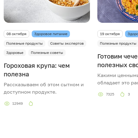
08 октября
Здоровое питание
19 октября
Здоро
Полезные продукты
Советы экспертов
Полезные продукты
Здоровье
Полезные советы
Готовим чече
полезных св
Гороховая крупа: чем
полезна
Какими ценными
обладает это ра
Рассказываем об этом сытном и
доступном продукте.
7325
3
12949