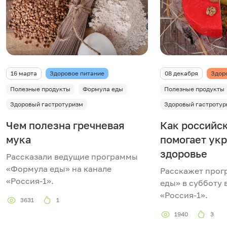
16 марта
Здоровое питание
08 декабря
Здор
Полезные продукты
Формула еды
Полезные продукты
Здоровый гастротуризм
Здоровый гастротур
Чем полезна гречневая
Как российс
мука
помогает ук
здоровье
Рассказали ведущие программы
«Формула еды» на канале
Расскажет прог
«Россия-1».
еды» в субботу 
«Россия-1».
3631
1
1940
3