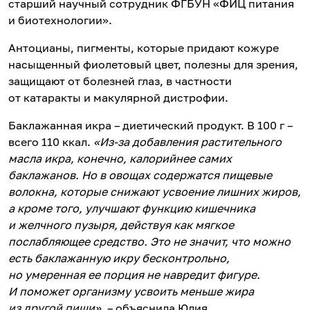
старший научный сотрудник ФГБУН «ФИЦ питания
и биотехнологии».
Антоцианы, пигменты, которые придают кожуре
насыщенный фиолетовый цвет, полезны для зрения,
защищают от болезней глаз, в частности
от катаракты и макулярной дистрофии.
Баклажанная икра – диетический продукт. В 100 г –
всего 110 ккал.
«Из-за добавления растительного
масла икра, конечно, калорийнее самих
баклажанов. Но в овощах содержатся пищевые
волокна, которые снижают усвоение лишних жиров,
а кроме того, улучшают функцию кишечника
и желчного пузыря, действуя как мягкое
послабляющее средство. Это не значит, что можно
есть баклажанную икру бесконтрольно,
но умеренная ее порция не навредит фигуре.
И поможет организму усвоить меньше жира
из другой пищи»
, – объяснила Юлия.