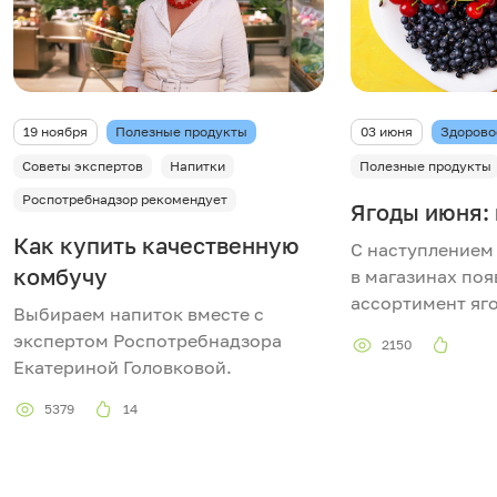
19 ноября
Полезные продукты
03 июня
Здорово
Советы экспертов
Напитки
Полезные продукты
Роспотребнадзор рекомендует
Ягоды июня:
Как купить качественную
С наступлением 
комбучу
в магазинах по
ассортимент яг
Выбираем напиток вместе с
экспертом Роспотребнадзора
2150
Екатериной Головковой.
5379
14