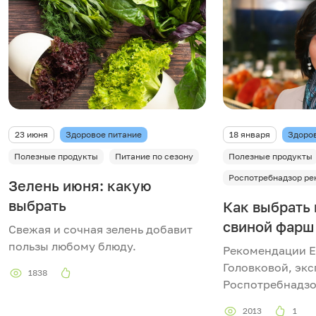
23 июня
Здоровое питание
18 января
Здоро
Полезные продукты
Питание по сезону
Полезные продукты
Роспотребнадзор ре
Зелень июня: какую
выбрать
Как выбрать
свиной фарш
Свежая и сочная зелень добавит
пользы любому блюду.
Рекомендации 
Головковой, экс
1838
Роспотребнадзо
2013
1