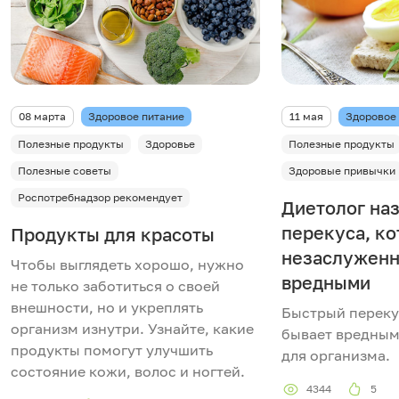
08 марта
Здоровое питание
11 мая
Здоровое
Полезные продукты
Здоровье
Полезные продукты
Полезные советы
Здоровые привычки
Роспотребнадзор рекомендует
Диетолог на
перекуса, к
Продукты для красоты
незаслуженн
Чтобы выглядеть хорошо, нужно
вредными
не только заботиться о своей
внешности, но и укреплять
Быстрый перекус
организм изнутри. Узнайте, какие
бывает вредным
продукты помогут улучшить
для организма.
состояние кожи, волос и ногтей.
4344
5