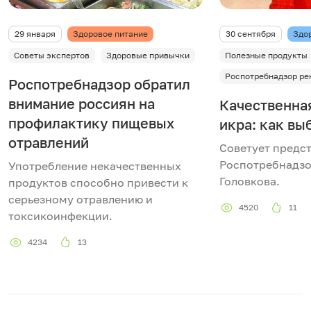
29 января
Здоровое питание
30 сентября
Здо
Советы экспертов
Здоровые привычки
Полезные продукты
Роспотребнадзор ре
Роспотребнадзор обратил
внимание россиян на
Качественна
профилактику пищевых
икра: как вы
отравлений
Советует предс
Роспотребнадзо
Употребление некачественных
Головкова.
продуктов способно привести к
серьезному отравлению и
4520
11
токсикоинфекции.
4234
13