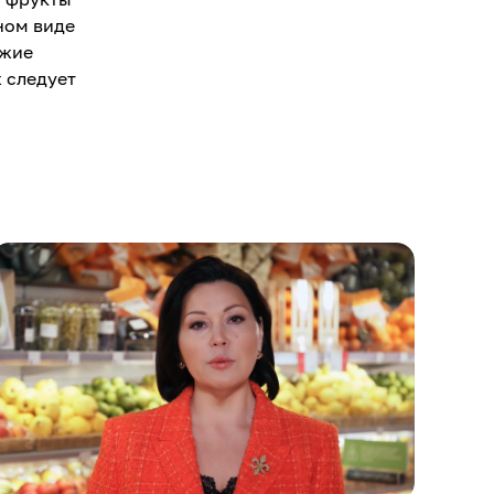
ном виде
ежие
 следует