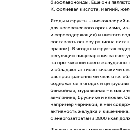
биофлавоноиды. Еще они являютс
К, фолиевая кислота, магний, жел
Ягоды и фрукты – низкокалорийны
для человеческого организма, и
и серосодержащих) и низкого со
составлять основу рациона пита
врачом). В ягодах и фруктах сод
регуляцию пищеварения за счет 
на протяжении всего желудочно-
и обладают антисептическими св
распространенными являются ябл
содержатся в ягодах и цитрусовы
бензойная, муравьиная – в малин
землянике, бруснике и клюкве. О
например черникой, в ней содер
активность желудка и кишечника
с энергозатратами 2800 ккал долж
Фрукты и ягоды могут употреблят