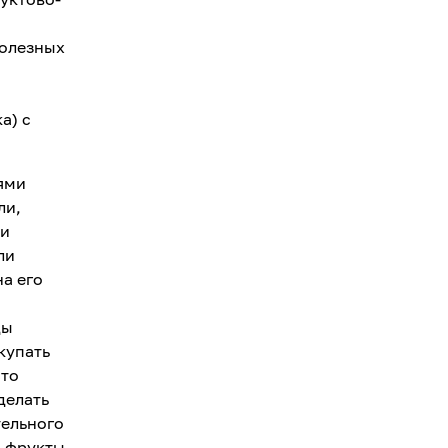
полезных
а) с
ями
ли,
ти
ли
а его
ды
купать
сто
делать
тельного
и фрукты