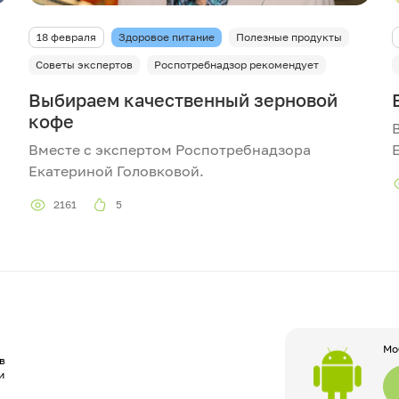
18 февраля
Здоровое питание
Полезные продукты
Советы экспертов
Роспотребнадзор рекомендует
Выбираем качественный зерновой
кофе
Вместе с экспертом Роспотребнадзора
Екатериной Головковой.
2161
5
Мо
в
и