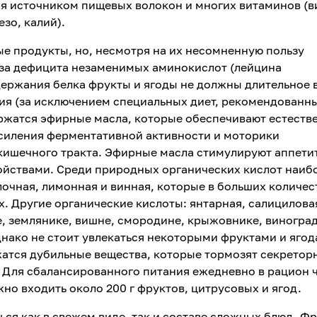
я источником пищевых волокон и многих витаминов (
езо, калий).
е продукты, но, несмотря на их несомненную пользу
з-за дефицита незаменимых аминокислот (лейцина
держания белка фрукты и ягоды не должны длительное 
ния (за исключением специальных диет, рекомендованн
ержатся эфирные масла, которые обеспечивают естеств
усиления ферментативной активности и моторики
кишечного тракта. Эфирные масла стимулируют аппети
ойствами. Среди природных органических кислот наиб
очная, лимонная и винная, которые в больших количес
х. Другие органические кислоты: янтарная, салицилова
е, землянике, вишне, смородине, крыжовнике, виноград
днако не стоит увлекаться некоторыми фруктами и ягод
жатся дубильные вещества, которые тормозят секретор
. Для сбалансированного питания ежедневно в рацион 
но входить около 200 г фруктов, цитрусовых и ягод.
ься как в свежем виде, так и составе сложных блюд. Ф