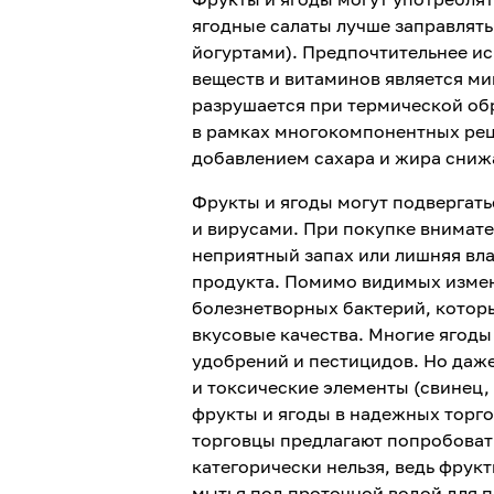
ягодные салаты лучше заправлят
йогуртами). Предпочтительнее ис
веществ и витаминов является ми
разрушается при термической об
в рамках многокомпонентных реце
добавлением сахара и жира сниж
Фрукты и ягоды могут подвергать
и вирусами. При покупке внимате
неприятный запах или лишняя вла
продукта. Помимо видимых измене
болезнетворных бактерий, которы
вкусовые качества. Многие ягод
удобрений и пестицидов. Но даж
и токсические элементы (свинец, 
фрукты и ягоды в надежных торго
торговцы предлагают попробовать
категорически нельзя, ведь фрук
мытья под проточной водой для 