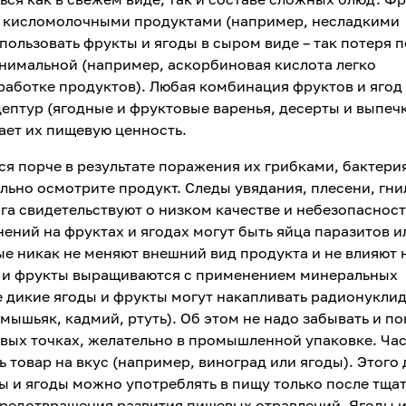
ь кисломолочными продуктами (например, несладкими
пользовать фрукты и ягоды в сыром виде – так потеря 
нимальной (например, аскорбиновая кислота легко
работке продуктов). Любая комбинация фруктов и ягод
птур (ягодные и фруктовые варенья, десерты и выпечк
ает их пищевую ценность.
ся порче в результате поражения их грибками, бактери
льно осмотрите продукт. Следы увядания, плесени, гни
га свидетельствуют о низком качестве и небезопаснос
ний на фруктах и ягодах могут быть яйца паразитов и
е никак не меняют внешний вид продукта и не влияют н
ы и фрукты выращиваются с применением минеральных
е дикие ягоды и фрукты могут накапливать радионукли
мышьяк, кадмий, ртуть). Об этом не надо забывать и по
вых точках, желательно в промышленной упаковке. Ча
 товар на вкус (например, виноград или ягоды). Этого 
ты и ягоды можно употреблять в пищу только после тща
предотвращения развития пищевых отравлений. Ягоды 