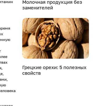
Молочная продукция без
витамин
заменителей
время
ых
енную
т
олее
твах
Грецкие орехи: 5 полезных
я,
свойств
е,
ами,
ную
человека
руктово-