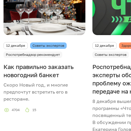
12 декабря
Советы экспертов
12 декабря
Здор
Роспотребнадзор рекомендует
Советы экспертов
Как правильно заказать
Роспотребна
новогодний банкет
эксперты об
проблему ож
Скоро Новый год, и многие
передаче на 
предпочтут встретить его в
ресторане.
8 декабря выше
программы «Что
4704
15
посвященный те
В обсуждении п
Екатерина Голов