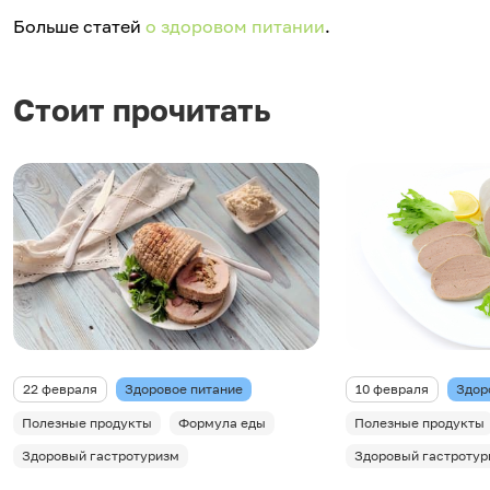
Больше статей
о здоровом питании
.
Стоит прочитать
22 февраля
Здоровое питание
10 февраля
Здор
Полезные продукты
Формула еды
Полезные продукты
Здоровый гастротуризм
Здоровый гастротур