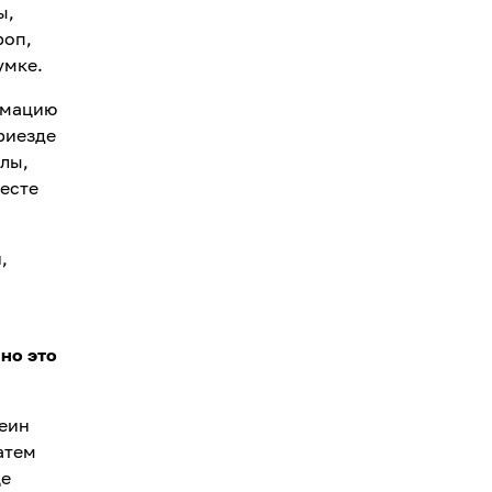
ы,
роп,
умке.
рмацию
приезде
олы,
месте
,
но это
феин
атем
це