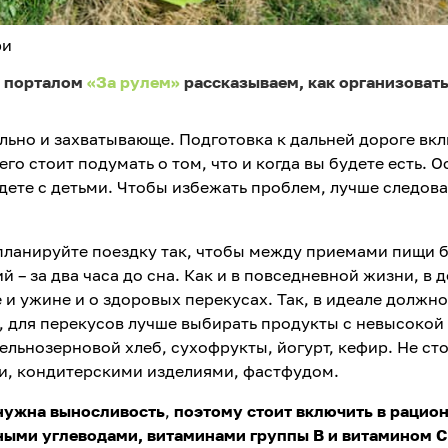
ри
с порталом
«За рулем»
рассказываем, как организоват
ельно и захватывающе. Подготовка к дальней дороге вк
го стоит подумать о том, что и когда вы будете есть. 
едете с детьми. Чтобы избежать проблем, лучше следова
планируйте поездку так, чтобы между приемами пищи 
й – за два часа до сна. Как и в повседневной жизни, в 
е и ужине и о здоровых перекусах. Так, в идеале должн
, для перекусов лучше выбирать продукты с невысокой
ельнозерновой хлеб, сухофрукты, йогурт, кефир. Не ст
и, кондитерскими изделиями, фастфудом.
 нужна выносливость
,
поэтому стоит включить в рацио
ными углеводами, витаминами группы В и витамином С