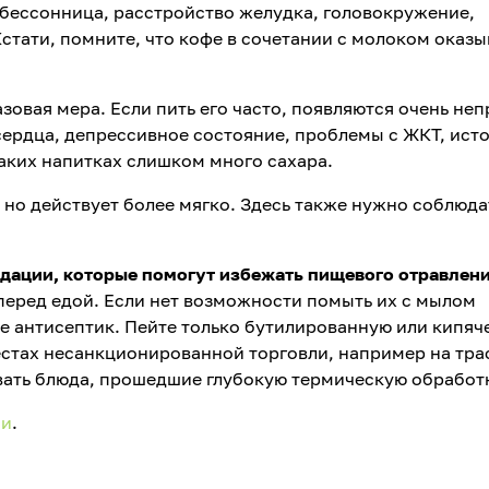
 бессонница, расстройство желудка, головокружение,
Кстати, помните, что кофе в сочетании с молоком оказы
зовая мера. Если пить его часто, появляются очень не
сердца, депрессивное состояние, проблемы с ЖКТ, ист
таких напитках слишком много сахара.
, но действует более мягко. Здесь также нужно соблюда
ндации, которые помогут избежать пищевого отравлени
перед едой. Если нет возможности помыть их с мылом
е антисептик. Пейте только бутилированную или кипяч
естах несанкционированной торговли, например на тра
вать блюда, прошедшие глубокую термическую обработ
ии
.