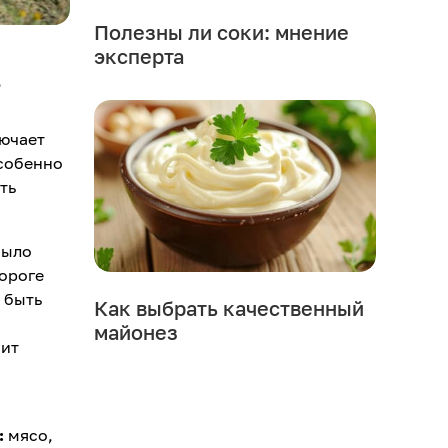
Полезны ли соки: мнение
эксперта
ь
лючает
Особенно
ть
было
дороге
о быть
Как выбрать качественный
майонез
оит
н
:
мясо,