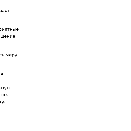
вает
приятные
ощение
ть меру
я.
еную
ссе.
ку.