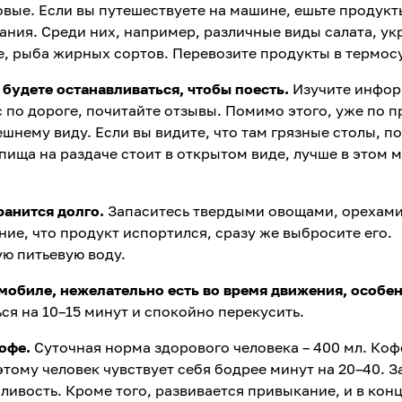
овые. Если вы путешествуете на машине, ешьте продукт
ия. Среди них, например, различные виды салата, ук
ие, рыба жирных сортов. Перевозите продукты в термос
ы будете останавливаться, чтобы поесть.
Изучите инфо
с по дороге, почитайте отзывы. Помимо этого, уже по 
шнему виду. Если вы видите, что там грязные столы, п
, пища на раздаче стоит в открытом виде, лучше в этом 
ранится долго.
Запаситесь твердыми овощами, орехами
ние, что продукт испортился, сразу же выбросите его.
ую питьевую воду.
омобиле, нежелательно есть во время движения, особен
я на 10–15 минут и спокойно перекусить.
кофе.
Суточная норма здорового человека – 400 мл. Ко
этому человек чувствует себя бодрее минут на 20–40. З
ливость. Кроме того, развивается привыкание, и в кон