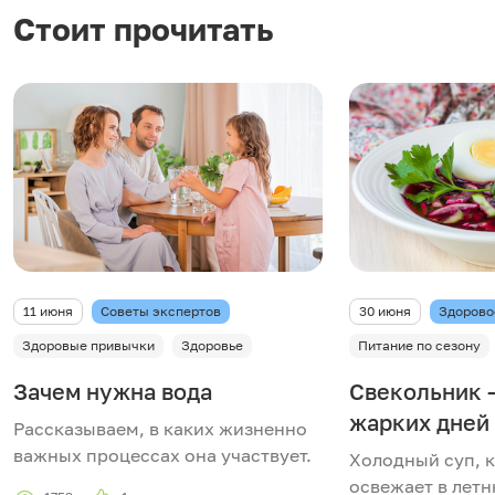
Стоит прочитать
11 июня
Советы экспертов
30 июня
Здорово
Здоровые привычки
Здоровье
Питание по сезону
Зачем нужна вода
Свекольник –
жарких дней
Рассказываем, в каких жизненно
важных процессах она участвует.
Холодный суп, 
освежает в летн